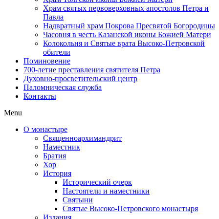
Храм святых первоверховных апостолов Петра и
Павла
Надвратный храм Покрова Пресвятой Богородицы
Часовня в честь Казанской иконы Божией Матери
Колокольня и Святые врата Высоко-Петровской
обители
Поминовение
700-летие преставления святителя Петра
Духовно-просветительский центр
Паломническая служба
Контакты
Menu
О монастыре
Священноархимандрит
Наместник
Братия
Хор
История
Исторический очерк
Настоятели и наместники
Святыни
Святые Высоко-Петровского монастыря
Издания