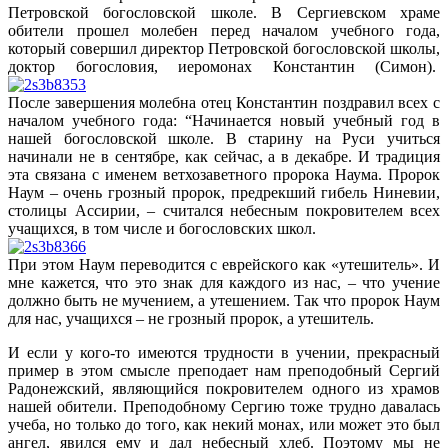
Петровской богословской школе. В Сергиевском храме
обители прошел молебен перед началом учебного года,
который совершил директор Петровской богословской школы,
доктор богословия, иеромонах Константин (Симон).
После завершения молебна отец Константин поздравил всех с
началом учебного года: “Начинается новый учебный год в
нашей богословской школе. В старину на Руси учиться
начинали не в сентябре, как сейчас, а в декабре. И традиция
эта связана с именем ветхозаветного пророка Наума. Пророк
Наум – очень грозный пророк, предрекший гибель Ниневии,
столицы Ассирии, – считался небесным покровителем всех
учащихся, в том числе и богословских школ.
При этом Наум переводится с еврейского как «утешитель». И
мне кажется, что это знак для каждого из нас, – что учение
должно быть не мучением, а утешением. Так что пророк Наум
для нас, учащихся – не грозный пророк, а утешитель.
И если у кого-то имеются трудности в учении, прекрасный
пример в этом смысле преподает нам преподобный Сергий
Радонежский, являющийся покровителем одного из храмов
нашей обители. Преподобному Сергию тоже трудно давалась
учеба, но только до того, как некий монах, или может это был
ангел, явился ему и дал небесный хлеб. Поэтому мы не