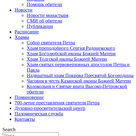
Помощь обители
Новости
Новости монастыря
СМИ об обители
Публикации
Расписание
Храмы
Собор святителя Петра
Храм преподобного Сергия Радонежского
Храм Боголюбской иконы Божией Матери
Храм Толгской иконы Божией Матери
Храм святых первоверховных апостолов Петра и
Павла
Надвратный храм Покрова Пресвятой Богородицы
Часовня в честь Казанской иконы Божией Матери
Колокольня и Святые врата Высоко-Петровской
обители
Поминовение
700-летие преставления святителя Петра
Духовно-просветительский центр
Паломническая служба
Контакты
Search