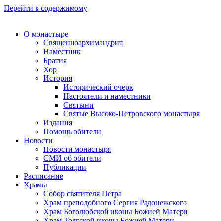
Перейти к содержимому
О монастыре
Священноархимандрит
Наместник
Братия
Хор
История
Исторический очерк
Настоятели и наместники
Святыни
Святые Высоко-Петровского монастыря
Издания
Помощь обители
Новости
Новости монастыря
СМИ об обители
Публикации
Расписание
Храмы
Собор святителя Петра
Храм преподобного Сергия Радонежского
Храм Боголюбской иконы Божией Матери
Храм Толгской иконы Божией Матери