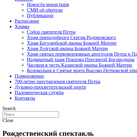
Новости монастыря
СМИ об обители
Публикации
Расписание
Храмы
Собор святителя Петра
Храм преподобного Сергия Радонежского
Храм Боголюбской иконы Божией Матери
Храм Толгской иконы Божией Матери
Храм святых первоверховных апостолов Петра и П
Надвратный храм Покрова Пресвятой Богородицы
Часовня в честь Казанской иконы Божией Матери
Колокольня и Святые врата Высоко-Петровской об
Поминовение
700-летие преставления святителя Петра
Духовно-просветительский центр
Паломническая служба
Контакты
Search
Close
Рождественский спектакль