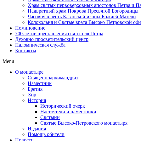
Храм святых первоверховных апостолов Петра и П
Надвратный храм Покрова Пресвятой Богородицы
Часовня в честь Казанской иконы Божией Матери
Колокольня и Святые врата Высоко-Петровской об
Поминовение
700-летие преставления святителя Петра
Духовно-просветительский центр
Паломническая служба
Контакты
Menu
О монастыре
Священноархимандрит
Наместник
Братия
Хор
История
Исторический очерк
Настоятели и наместники
Святыни
Святые Высоко-Петровского монастыря
Издания
Помощь обители
Новости