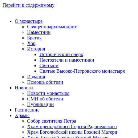
Перейти к содержимому
О монастыре
Священноархимандрит
Наместник
Братия
Хор
История
Исторический очерк
Настоятели и наместники
Святыни
Святые Высоко-Петровского монастыря
Издания
Помощь обители
Новости
Новости монастыря
СМИ об обители
Публикации
Расписание
Храмы
Собор святителя Петра
Храм преподобного Сергия Радонежского
Храм Боголюбской иконы Божией Матери
Храм Толгской иконы Божией Матери