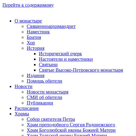
Перейти к содержимому
О монастыре
Священноархимандрит
Наместник
Братия
Хор
История
Исторический очерк
Настоятели и наместники
Святыни
Святые Высоко-Петровского монастыря
Издания
Помощь обители
Новости
Новости монастыря
СМИ об обители
Публикации
Расписание
Храмы
Собор святителя Петра
Храм преподобного Сергия Радонежского
Храм Боголюбской иконы Божией Матери
Храм Толгской иконы Божией Матери