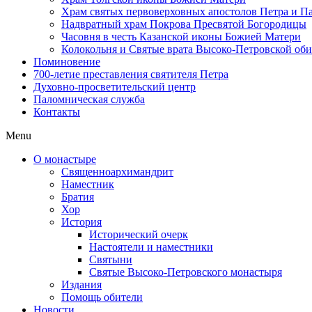
Храм святых первоверховных апостолов Петра и П
Надвратный храм Покрова Пресвятой Богородицы
Часовня в честь Казанской иконы Божией Матери
Колокольня и Святые врата Высоко-Петровской об
Поминовение
700-летие преставления святителя Петра
Духовно-просветительский центр
Паломническая служба
Контакты
Menu
О монастыре
Священноархимандрит
Наместник
Братия
Хор
История
Исторический очерк
Настоятели и наместники
Святыни
Святые Высоко-Петровского монастыря
Издания
Помощь обители
Новости