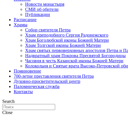
Новости монастыря
СМИ об обители
Публикации
Расписание
Храмы
Собор святителя Петра
Храм преподобного Сергия Радонежского
Храм Боголюбской иконы Божией Матери
Храм Толгской иконы Божией Матери
Храм святых первоверховных апостолов Петра и П
Надвратный храм Покрова Пресвятой Богородицы
Часовня в честь Казанской иконы Божией Матери
Колокольня и Святые врата Высоко-Петровской об
Поминовение
700-летие преставления святителя Петра
Духовно-просветительский центр
Паломническая служба
Контакты
Search
Close