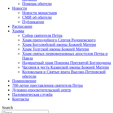
Помощь обители
Новости
Новости монастыря
СМИ об обители
Публикации
Расписание
Храмы
Собор святителя Петра
Храм преподобного Сергия Радонежского
Храм Боголюбской иконы Божией Матери
Храм Толгской иконы Божией Матери
Храм святых первоверховных апостолов Петра и
Павла
Надвратный храм Покрова Пресвятой Богородицы
Часовня в честь Казанской иконы Божией Матери
Колокольня и Святые врата Высоко-Петровской
обители
Поминовение
700-летие преставления святителя Петра
Духовно-просветительский центр
Паломническая служба
Контакты
Search