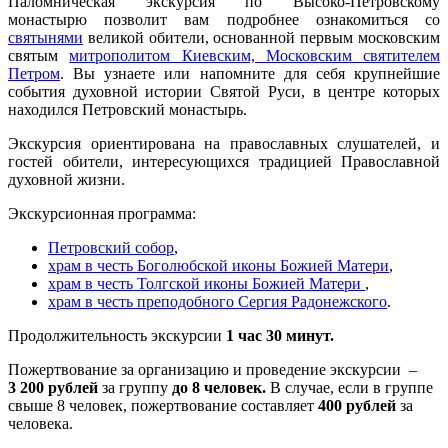
Паломническая экскурсия по Высоко-Петровскому
монастырю позволит вам подробнее ознакомиться со
святынями
великой обители, основанной первым московским
святым
митрополитом Киевским, Московским святителем
Петром
. Вы узнаете или напомните для себя крупнейшие
события духовной истории Святой Руси, в центре которых
находился Петровский монастырь.
Экскурсия ориентирована на православных слушателей, и
гостей обители, интересующихся традицией Православной
духовной жизни.
Экскурсионная программа:
Петровский собор
,
храм в честь Боголюбской иконы Божией Матери
,
храм в честь Толгской иконы Божией Матери
,
храм в честь преподобного Сергия Радонежского
.
Продолжительность экскурсии
1 час 30 минут.
Пожертвование за организацию и проведение экскурсии –
3 200 рублей
за группу
до 8 человек.
В случае, если в группе
свыше 8 человек, пожертвование составляет
400 рублей
за
человека.