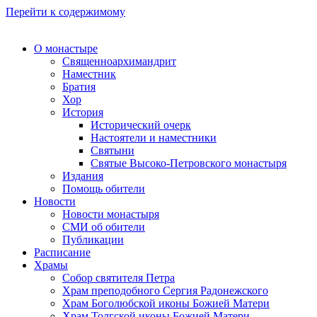
Перейти к содержимому
О монастыре
Священноархимандрит
Наместник
Братия
Хор
История
Исторический очерк
Настоятели и наместники
Святыни
Святые Высоко-Петровского монастыря
Издания
Помощь обители
Новости
Новости монастыря
СМИ об обители
Публикации
Расписание
Храмы
Собор святителя Петра
Храм преподобного Сергия Радонежского
Храм Боголюбской иконы Божией Матери
Храм Толгской иконы Божией Матери