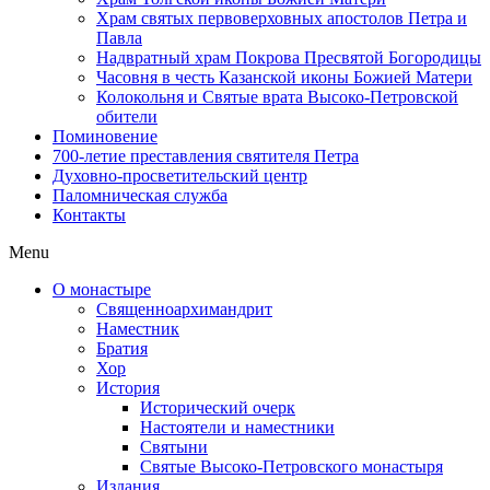
Храм святых первоверховных апостолов Петра и
Павла
Надвратный храм Покрова Пресвятой Богородицы
Часовня в честь Казанской иконы Божией Матери
Колокольня и Святые врата Высоко-Петровской
обители
Поминовение
700-летие преставления святителя Петра
Духовно-просветительский центр
Паломническая служба
Контакты
Menu
О монастыре
Священноархимандрит
Наместник
Братия
Хор
История
Исторический очерк
Настоятели и наместники
Святыни
Святые Высоко-Петровского монастыря
Издания