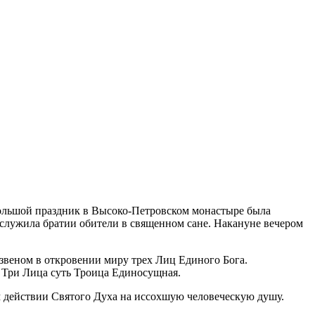
 большой праздник в Высоко-Петровском монастыре была
служила братии обители в священном сане. Накануне вечером
звеном в откровении миру трех Лиц Единого Бога.
. Три Лица суть Троица Единосущная.
м действии Святого Духа на иссохшую человеческую душу.