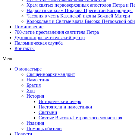
Храм святых первоверховных апостолов Петра и П
Надвратный храм Покрова Пресвятой Богородицы
Часовня в честь Казанской иконы Божией Матери
Колокольня и Святые врата Высоко-Петровской об
Поминовение
700-летие преставления святителя Петра
Духовно-просветительский центр
Паломническая служба
Контакты
Menu
О монастыре
Священноархимандрит
Наместник
Братия
Хор
История
Исторический очерк
Настоятели и наместники
Святыни
Святые Высоко-Петровского монастыря
Издания
Помощь обители
Новости