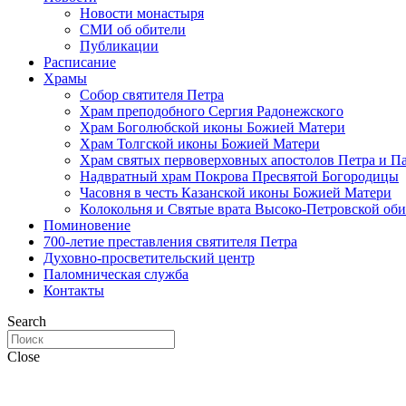
Новости монастыря
СМИ об обители
Публикации
Расписание
Храмы
Собор святителя Петра
Храм преподобного Сергия Радонежского
Храм Боголюбской иконы Божией Матери
Храм Толгской иконы Божией Матери
Храм святых первоверховных апостолов Петра и П
Надвратный храм Покрова Пресвятой Богородицы
Часовня в честь Казанской иконы Божией Матери
Колокольня и Святые врата Высоко-Петровской об
Поминовение
700-летие преставления святителя Петра
Духовно-просветительский центр
Паломническая служба
Контакты
Search
Close