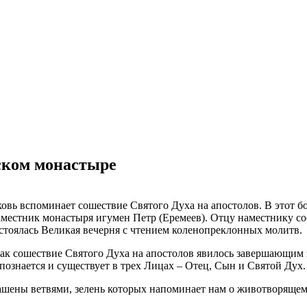
ском монастыре
рковь вспоминает сошествие Святого Духа на апостолов. В этот
местник монастыря игумен Петр (Еремеев). Отцу наместнику со
стоялась Великая вечерня с чтением коленопреклонных молитв.
ак сошествие Святого Духа на апостолов явилось завершающим 
 познается и существует в трех Лицах – Отец, Сын и Святой Дух
рашены ветвями, зелень которых напоминает нам о животворяще