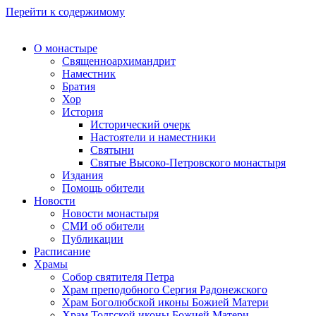
Перейти к содержимому
О монастыре
Священноархимандрит
Наместник
Братия
Хор
История
Исторический очерк
Настоятели и наместники
Святыни
Святые Высоко-Петровского монастыря
Издания
Помощь обители
Новости
Новости монастыря
СМИ об обители
Публикации
Расписание
Храмы
Собор святителя Петра
Храм преподобного Сергия Радонежского
Храм Боголюбской иконы Божией Матери
Храм Толгской иконы Божией Матери