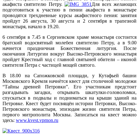
акафиста святителю Петру.
Для всех желающих
подготовиться к участию в пении акафиста в монастыре
проводятся трехдневные курсы акафистного пения: занятия
пройдут 26 августа, 30 августа и 2 сентября в трапезной
монастыря, начало в 19.20.
6 сентября в 7.45 в Сергиевском храме монастыря состоится
братский водосвятный молебен святителю Петру, а в 9.00
начнется праздничная Божественная литургия. После
окончания Литургии вокруг Высоко-Петровского монастыря
пройдет Крестный ход с главной святыней обители – иконой
святителя Петра с частицей мощей святого.
В 18.00 на Сапожковской площади, у Кутафьей башни
Московского Кремля начнётся квест для столичной молодежи
“Тайны древней Петровки”. Его участникам предстоит
разгадывать загадки, открывать шкатулки-головоломки,
спускаться в подвалы и подниматься на крыши зданий на
Петровке. Квест будет посвящён истории Петровки, Высоко-
Петровского монастыря, эпизодам жизни святителя Петра,
первого митрополита Москвы. Записаться на квест можно
здесь:
www.kvest.vpmon.ru