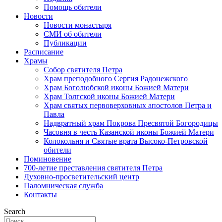
Помощь обители
Новости
Новости монастыря
СМИ об обители
Публикации
Расписание
Храмы
Собор святителя Петра
Храм преподобного Сергия Радонежского
Храм Боголюбской иконы Божией Матери
Храм Толгской иконы Божией Матери
Храм святых первоверховных апостолов Петра и
Павла
Надвратный храм Покрова Пресвятой Богородицы
Часовня в честь Казанской иконы Божией Матери
Колокольня и Святые врата Высоко-Петровской
обители
Поминовение
700-летие преставления святителя Петра
Духовно-просветительский центр
Паломническая служба
Контакты
Search