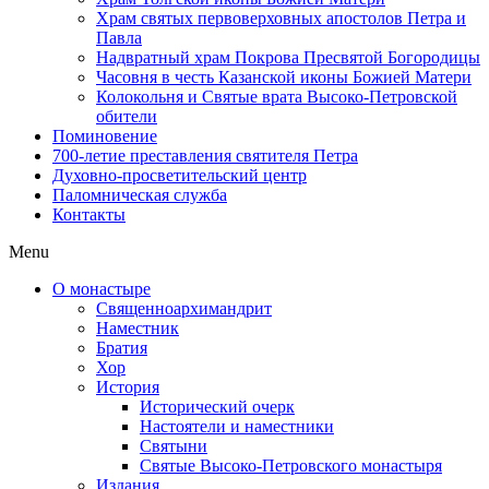
Храм святых первоверховных апостолов Петра и
Павла
Надвратный храм Покрова Пресвятой Богородицы
Часовня в честь Казанской иконы Божией Матери
Колокольня и Святые врата Высоко-Петровской
обители
Поминовение
700-летие преставления святителя Петра
Духовно-просветительский центр
Паломническая служба
Контакты
Menu
О монастыре
Священноархимандрит
Наместник
Братия
Хор
История
Исторический очерк
Настоятели и наместники
Святыни
Святые Высоко-Петровского монастыря
Издания