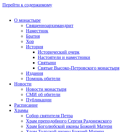
Перейти к содержимому
О монастыре
Священноархимандрит
Наместник
Братия
Хор
История
Исторический очерк
Настоятели и наместники
Святыни
Святые Высоко-Петровского монастыря
Издания
Помощь обители
Новости
Новости монастыря
СМИ об обители
Публикации
Расписание
Храмы
Собор святителя Петра
Храм преподобного Сергия Радонежского
Храм Боголюбской иконы Божией Матери
Храм Толгской иконы Божией Матери