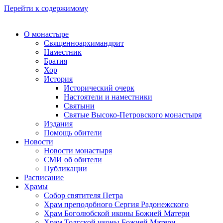
Перейти к содержимому
О монастыре
Священноархимандрит
Наместник
Братия
Хор
История
Исторический очерк
Настоятели и наместники
Святыни
Святые Высоко-Петровского монастыря
Издания
Помощь обители
Новости
Новости монастыря
СМИ об обители
Публикации
Расписание
Храмы
Собор святителя Петра
Храм преподобного Сергия Радонежского
Храм Боголюбской иконы Божией Матери
Храм Толгской иконы Божией Матери