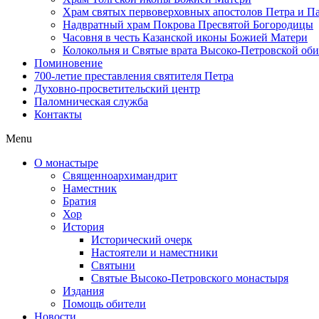
Храм святых первоверховных апостолов Петра и П
Надвратный храм Покрова Пресвятой Богородицы
Часовня в честь Казанской иконы Божией Матери
Колокольня и Святые врата Высоко-Петровской об
Поминовение
700-летие преставления святителя Петра
Духовно-просветительский центр
Паломническая служба
Контакты
Menu
О монастыре
Священноархимандрит
Наместник
Братия
Хор
История
Исторический очерк
Настоятели и наместники
Святыни
Святые Высоко-Петровского монастыря
Издания
Помощь обители
Новости