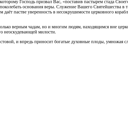
которому Господь призвал Вас, «поставив пастырем стада Своего
поколебать основания веры. Служение Вашего Святейшества в та
ем даёт пастве уверенность в несокрушимости церковного кораб
 только верным чадам, но и многим людям, находящимся вне це
го неоскудевающей милости.
стовой, и впредь приносит богатые духовные плоды, умножая с