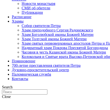
Новости монастыря
СМИ об обители
Публикации
Расписание
Храмы
Собор святителя Петра
Храм преподобного Сергия Радонежского
Храм Боголюбской иконы Божией Матери
Храм Толгской иконы Божией Матери
Храм святых первоверховных апостолов Петра и П
Надвратный храм Покрова Пресвятой Богородицы
Часовня в честь Казанской иконы Божией Матери
Колокольня и Святые врата Высоко-Петровской об
Поминовение
700-летие преставления святителя Петра
Духовно-просветительский центр
Паломническая служба
Контакты
Search
Close