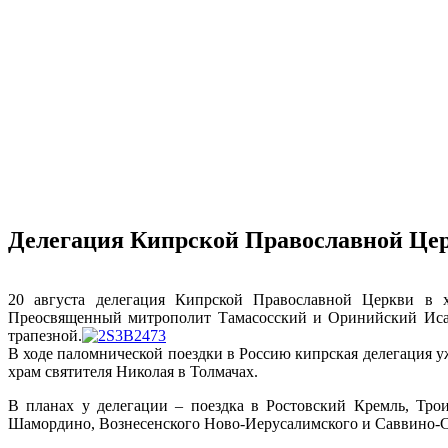
Делегация Кипрской Православной Це
20 августа делегация Кипрской Православной Церкви в х
Преосвященный митрополит Тамасосский и Оринийский Исайя
трапезной.
В ходе паломнической поездки в Россию кипрская делегация 
храм святителя Николая в Толмачах.
В планах у делегации – поездка в Ростовский Кремль, Тро
Шамордино, Вознесенского Ново-Иерусалимского и Саввино-С