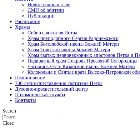
Новости монастыря
СМИ об обители
Публикации
Расписание
Храмы
Собор святителя Петра
Храм преподобного Сергия Радонежского
Храм Боголюбской иконы Божией Матери
Храм Толгской иконы Божией Матери
Храм святых первоверховных апостолов Петра и П
Надвратный храм Покрова Пресвятой Богородицы
Часовня в честь Казанской иконы Божией Матери
Колокольня и Святые врата Высоко-Петровской об
Поминовение
700-летие преставления святителя Петра
Духовно-просветительский центр
Паломническая служба
Контакты
Search
Close