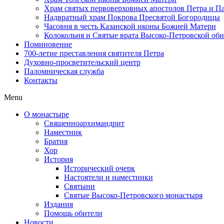
Храм святых первоверховных апостолов Петра и П
Надвратный храм Покрова Пресвятой Богородицы
Часовня в честь Казанской иконы Божией Матери
Колокольня и Святые врата Высоко-Петровской об
Поминовение
700-летие преставления святителя Петра
Духовно-просветительский центр
Паломническая служба
Контакты
Menu
О монастыре
Священноархимандрит
Наместник
Братия
Хор
История
Исторический очерк
Настоятели и наместники
Святыни
Святые Высоко-Петровского монастыря
Издания
Помощь обители
Новости