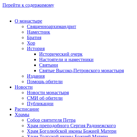
Перейти к содержимому
О монастыре
Священноархимандрит
Наместник
Братия
Хор
История
Исторический очерк
Настоятели и наместники
Святыни
Святые Высоко-Петровского монастыря
Издания
Помощь обители
Новости
Новости монастыря
СМИ об обители
Публикации
Расписание
Храмы
Собор святителя Петра
Храм преподобного Сергия Радонежского
Храм Боголюбской иконы Божией Матери
Храм Толгской иконы Божией Матери