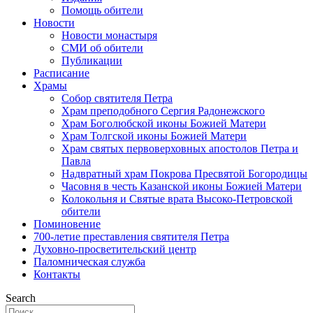
Помощь обители
Новости
Новости монастыря
СМИ об обители
Публикации
Расписание
Храмы
Собор святителя Петра
Храм преподобного Сергия Радонежского
Храм Боголюбской иконы Божией Матери
Храм Толгской иконы Божией Матери
Храм святых первоверховных апостолов Петра и
Павла
Надвратный храм Покрова Пресвятой Богородицы
Часовня в честь Казанской иконы Божией Матери
Колокольня и Святые врата Высоко-Петровской
обители
Поминовение
700-летие преставления святителя Петра
Духовно-просветительский центр
Паломническая служба
Контакты
Search