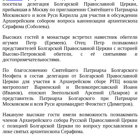
посетила делегация Болгарской Православной Церкви,
прибывшая в Москву по приглашению Святейшего Патриарха
Московского и всея Руси Кирилла для участия в обсуждении
Архиерейским собором вопроса канонизации архиепископа
Серафима (Соболева).
Высоких гостей в монастыре встретил наместник обители
игумен Петр (Еремеев). Отец Петр познакомил
представителей Болгарской Православной Церкви с историей
Высоко-Петровской обители, с её святынями и
достопримечательностями.
По благословению Святейшего Патриарха Болгарского
Неофита в состав делегации от Болгарской Православной
Церкви для участия в Архиерейском сборе РПЦ вошли
митрополит Варненский и Великопреславский Иоанн
(Иванов), епископ Знепольский Арсений (Лазаров) и
представитель Патриарха Болгарского при Патриархе
Московском и всея Руси архимандрит Феоктист (Димитров).
Накануне высокие гости имели возможность познакомить
членов Архиерейского собора Русской Православной Церкви
с позицией Болгарской Церкви по вопросу прославления в
лике святых архиепископа Серафима.