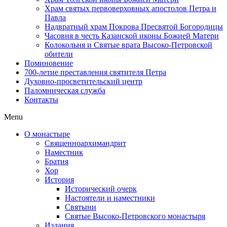
Храм святых первоверховных апостолов Петра и
Павла
Надвратный храм Покрова Пресвятой Богородицы
Часовня в честь Казанской иконы Божией Матери
Колокольня и Святые врата Высоко-Петровской
обители
Поминовение
700-летие преставления святителя Петра
Духовно-просветительский центр
Паломническая служба
Контакты
Menu
О монастыре
Священноархимандрит
Наместник
Братия
Хор
История
Исторический очерк
Настоятели и наместники
Святыни
Святые Высоко-Петровского монастыря
Издания