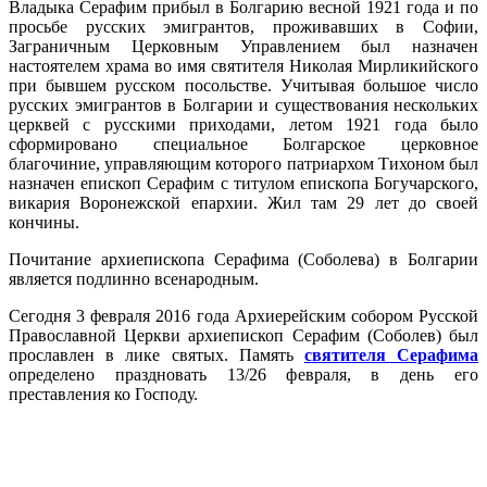
Владыка Серафим прибыл в Болгарию весной 1921 года и по
просьбе русских эмигрантов, проживавших в Софии,
Заграничным Церковным Управлением был назначен
настоятелем храма во имя святителя Николая Мирликийского
при бывшем русском посольстве. Учитывая большое число
русских эмигрантов в Болгарии и существования нескольких
церквей с русскими приходами, летом 1921 года было
сформировано специальное Болгарское церковное
благочиние, управляющим которого патриархом Тихоном был
назначен епископ Серафим с титулом епископа Богучарского,
викария Воронежской епархии. Жил там 29 лет до своей
кончины.
Почитание архиепископа Серафима (Соболева) в Болгарии
является подлинно всенародным.
Сегодня 3 февраля 2016 года Архиерейским собором Русской
Православной Церкви архиепископ Серафим (Соболев) был
прославлен в лике святых. Память
святителя Серафима
определено праздновать 13/26 февраля, в день его
преставления ко Господу.