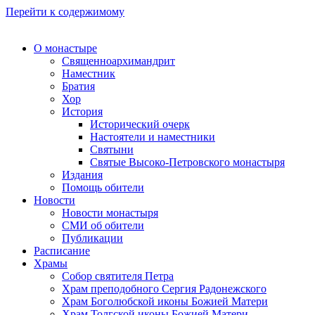
Перейти к содержимому
О монастыре
Священноархимандрит
Наместник
Братия
Хор
История
Исторический очерк
Настоятели и наместники
Святыни
Святые Высоко-Петровского монастыря
Издания
Помощь обители
Новости
Новости монастыря
СМИ об обители
Публикации
Расписание
Храмы
Собор святителя Петра
Храм преподобного Сергия Радонежского
Храм Боголюбской иконы Божией Матери
Храм Толгской иконы Божией Матери