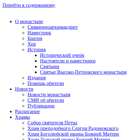
Перейти к содержимому
О монастыре
Священноархимандрит
Наместник
Братия
Хор
История
Исторический очерк
Настоятели и наместники
Святыни
Святые Высоко-Петровского монастыря
Издания
Помощь обители
Новости
Новости монастыря
СМИ об обители
Публикации
Расписание
Храмы
Собор святителя Петра
Храм преподобного Сергия Радонежского
Храм Боголюбской иконы Божией Матери
Храм Толгской иконы Божией Матери