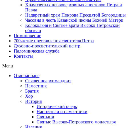
Храм святых первоверховных апостолов Петра и
Павла
Надвратный храм Покрова Пресвятой Богородицы
Часовня в честь Казанской иконы Божией Матери
Колокольня и Святые врата Высоко-Петровской
обители
Поминовение
700-летие преставления святителя Петра
Духовно-просветительский центр
Паломническая служба
Контакты
Menu
О монастыре
Священноархимандрит
Наместник
Братия
Хор
История
Исторический очерк
Настоятели и наместники
Святыни
Святые Высоко-Петровского монастыря
Издания