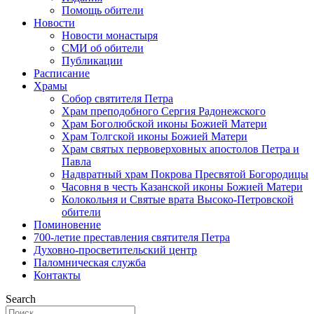
Помощь обители
Новости
Новости монастыря
СМИ об обители
Публикации
Расписание
Храмы
Собор святителя Петра
Храм преподобного Сергия Радонежского
Храм Боголюбской иконы Божией Матери
Храм Толгской иконы Божией Матери
Храм святых первоверховных апостолов Петра и
Павла
Надвратный храм Покрова Пресвятой Богородицы
Часовня в честь Казанской иконы Божией Матери
Колокольня и Святые врата Высоко-Петровской
обители
Поминовение
700-летие преставления святителя Петра
Духовно-просветительский центр
Паломническая служба
Контакты
Search