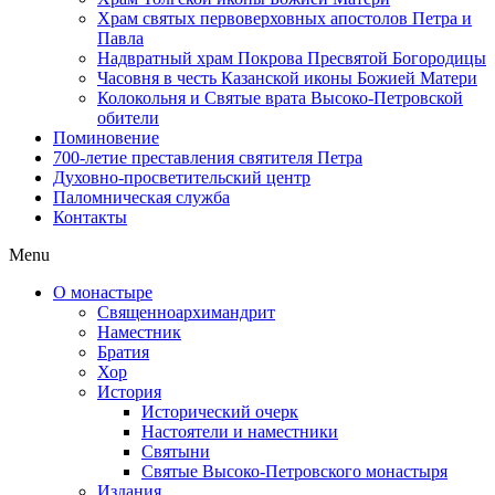
Храм святых первоверховных апостолов Петра и
Павла
Надвратный храм Покрова Пресвятой Богородицы
Часовня в честь Казанской иконы Божией Матери
Колокольня и Святые врата Высоко-Петровской
обители
Поминовение
700-летие преставления святителя Петра
Духовно-просветительский центр
Паломническая служба
Контакты
Menu
О монастыре
Священноархимандрит
Наместник
Братия
Хор
История
Исторический очерк
Настоятели и наместники
Святыни
Святые Высоко-Петровского монастыря
Издания