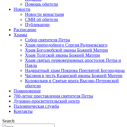
Помощь обители
Новости
Новости монастыря
СМИ об обители
Публикации
Расписание
Храмы
Собор святителя Петра
Храм преподобного Сергия Радонежского
Храм Боголюбской иконы Божией Матери
Храм Толгской иконы Божией Матери
Храм святых первоверховных апостолов Петра и
Павла
Надвратный храм Покрова Пресвятой Богородицы
Часовня в честь Казанской иконы Божией Матери
Колокольня и Святые врата Высоко-Петровской
обители
Поминовение
700-летие преставления святителя Петра
Духовно-просветительский центр
Паломническая служба
Контакты
Search