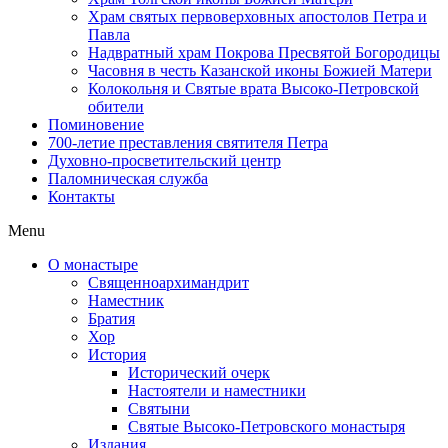
Храм святых первоверховных апостолов Петра и
Павла
Надвратный храм Покрова Пресвятой Богородицы
Часовня в честь Казанской иконы Божией Матери
Колокольня и Святые врата Высоко-Петровской
обители
Поминовение
700-летие преставления святителя Петра
Духовно-просветительский центр
Паломническая служба
Контакты
Menu
О монастыре
Священноархимандрит
Наместник
Братия
Хор
История
Исторический очерк
Настоятели и наместники
Святыни
Святые Высоко-Петровского монастыря
Издания