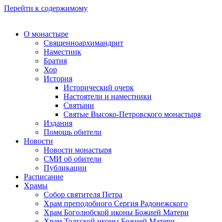
Перейти к содержимому
О монастыре
Священноархимандрит
Наместник
Братия
Хор
История
Исторический очерк
Настоятели и наместники
Святыни
Святые Высоко-Петровского монастыря
Издания
Помощь обители
Новости
Новости монастыря
СМИ об обители
Публикации
Расписание
Храмы
Собор святителя Петра
Храм преподобного Сергия Радонежского
Храм Боголюбской иконы Божией Матери
Храм Толгской иконы Божией Матери