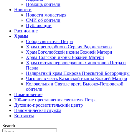
Помощь обители
Новости
Новости монастыря
СМИ об обители
Публикации
Расписание
Храмы
Собор святителя Петра
Храм преподобного Сергия Радонежского
Храм Боголюбской иконы Божией Матери
Храм Толгской иконы Божией Матери
Храм святых первоверховных апостолов Петра и
Павла
Надвратный храм Покрова Пресвятой Богородицы
Часовня в честь Казанской иконы Божией Матери
Колокольня и Святые врата Высоко-Петровской
обители
Поминовение
700-летие преставления святителя Петра
Духовно-просветительский центр
Паломническая служба
Контакты
Search