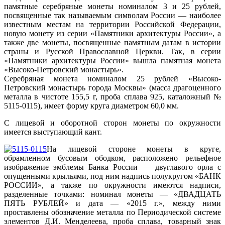
памятные серебряные монеты номиналом 3 и 25 рублей,
посвященные так называемым символам России — наиболее
известным местам на территории Российской Федерации,
новую монету из серии «Памятники архитектуры России», а
также две монеты, посвященные памятным датам в истории
страны и Русской Православной Церкви. Так, в серии
«Памятники архитектуры России» вышла памятная монета
«Высоко-Петровский монастырь».
Серебряная монета номиналом 25 рублей «Высоко-
Петровский монастырь города Москвы» (масса драгоценного
металла в чистоте 155,5 г, проба сплава 925, каталожный №
5115-0115), имеет форму круга диаметром 60,0 мм.
С лицевой и оборотной сторон монеты по окружности
имеется выступающий кант.
На лицевой стороне монеты в круге,
обрамленном бусовым ободком, расположено рельефное
изображение эмблемы Банка России — двуглавого орла с
опущенными крыльями, под ним надпись полукругом «БАНК
РОССИИ», а также по окружности имеются надписи,
разделенные точками: номинал монеты — «ДВАДЦАТЬ
ПЯТЬ РУБЛЕЙ» и дата — «2015 г.», между ними
проставлены обозначение металла по Периодической системе
элементов Д.И. Менделеева, проба сплава, товарный знак