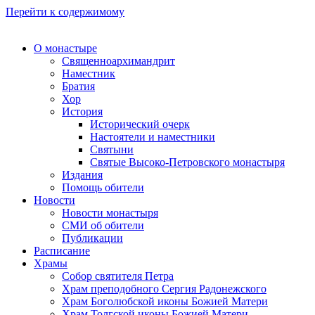
Перейти к содержимому
О монастыре
Священноархимандрит
Наместник
Братия
Хор
История
Исторический очерк
Настоятели и наместники
Святыни
Святые Высоко-Петровского монастыря
Издания
Помощь обители
Новости
Новости монастыря
СМИ об обители
Публикации
Расписание
Храмы
Собор святителя Петра
Храм преподобного Сергия Радонежского
Храм Боголюбской иконы Божией Матери
Храм Толгской иконы Божией Матери