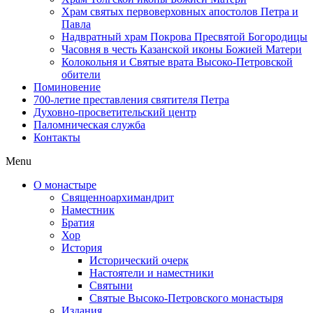
Храм святых первоверховных апостолов Петра и
Павла
Надвратный храм Покрова Пресвятой Богородицы
Часовня в честь Казанской иконы Божией Матери
Колокольня и Святые врата Высоко-Петровской
обители
Поминовение
700-летие преставления святителя Петра
Духовно-просветительский центр
Паломническая служба
Контакты
Menu
О монастыре
Священноархимандрит
Наместник
Братия
Хор
История
Исторический очерк
Настоятели и наместники
Святыни
Святые Высоко-Петровского монастыря
Издания