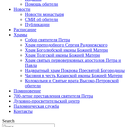
Помощь обители
Новости
Новости монастыря
СМИ об обители
Публикации
Расписание
Храмы
Собор святителя Петра
Храм преподобного Сергия Радонежского
Храм Боголюбской иконы Божией Матери
Храм Толгской иконы Божией Матери
Храм святых первоверховных апостолов Петра и
Павла
Надвратный храм Покрова Пресвятой Богородицы
Часовня в честь Казанской иконы Божией Матери
Колокольня и Святые врата Высоко-Петровской
обители
Поминовение
700-летие преставления святителя Петра
Духовно-просветительский центр
Паломническая служба
Контакты
Search