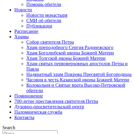
Помощь обители
Новости
Новости монастыря
СМИ об обители
Публикации
Расписание
Храмы
Собор святителя Петра
Храм преподобного Сергия Радонежского
Храм Боголюбской иконы Божией Матери
Храм Толгской иконы Божией Матери
Храм святых первоверховных апостолов Петра и
Павла
Надвратный храм Покрова Пресвятой Богородицы
Часовня в честь Казанской иконы Божией Матери
Колокольня и Святые врата Высоко-Петровской
обители
Поминовение
700-летие преставления святителя Петра
Духовно-просветительский центр
Паломническая служба
Контакты
Search