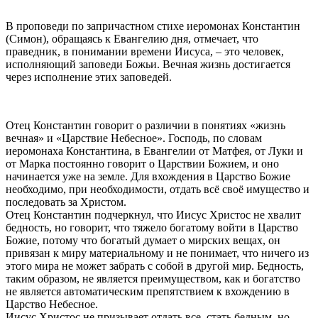
В проповеди по запричастном стихе иеромонах Константин
(Симон), обращаясь к Евангелию дня, отмечает, что
праведник, в понимании времени Иисуса, – это человек,
исполняющий заповеди Божьи. Вечная жизнь достигается
через исполнение этих заповедей.
Отец Константин говорит о различии в понятиях «жизнь
вечная» и «Царствие Небесное». Господь, по словам
иеромонаха Константина, в Евангелии от Матфея, от Луки и
от Марка постоянно говорит о Царствии Божием, и оно
начинается уже на земле. Для вхождения в Царство Божие
необходимо, при необходимости, отдать всё своё имущество и
последовать за Христом.
Отец Константин подчеркнул, что Иисус Христос не хвалит
бедность, но говорит, что тяжело богатому войти в Царство
Божие, потому что богатый думает о мирских вещах, он
привязан к миру материальному и не понимает, что ничего из
этого мира не может забрать с собой в другой мир. Бедность,
таким образом, не является преимуществом, как и богатство
не является автоматическим препятствием к вхождению в
Царство Небесное.
Иисус Христос не призывает отдать все, стать бедным, но