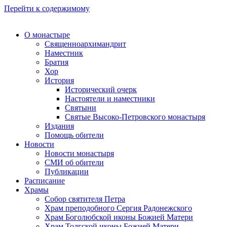
Перейти к содержимому
О монастыре
Священноархимандрит
Наместник
Братия
Хор
История
Исторический очерк
Настоятели и наместники
Святыни
Святые Высоко-Петровского монастыря
Издания
Помощь обители
Новости
Новости монастыря
СМИ об обители
Публикации
Расписание
Храмы
Собор святителя Петра
Храм преподобного Сергия Радонежского
Храм Боголюбской иконы Божией Матери
Храм Толгской иконы Божией Матери