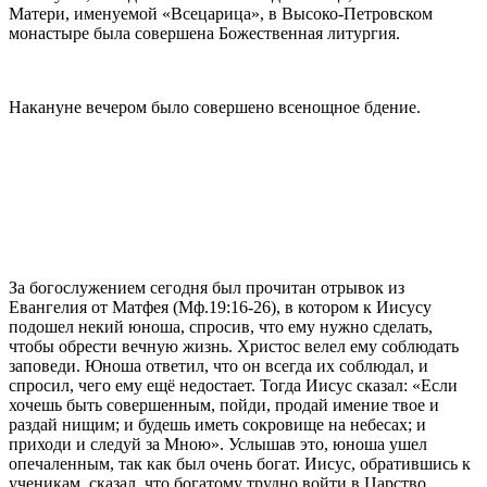
Матери, именуемой «Всецарица», в Высоко-Петровском
монастыре была совершена Божественная литургия.
Накануне вечером было совершено всенощное бдение.
За богослужением сегодня был прочитан отрывок из
Евангелия от Матфея (Мф.19:16-26), в котором к Иисусу
подошел некий юноша, спросив, что ему нужно сделать,
чтобы обрести вечную жизнь. Христос велел ему соблюдать
заповеди. Юноша ответил, что он всегда их соблюдал, и
спросил, чего ему ещё недостает. Тогда Иисус сказал: «Если
хочешь быть совершенным, пойди, продай имение твое и
раздай нищим; и будешь иметь сокровище на небесах; и
приходи и следуй за Мною». Услышав это, юноша ушел
опечаленным, так как был очень богат. Иисус, обратившись к
ученикам, сказал, что богатому трудно войти в Царство