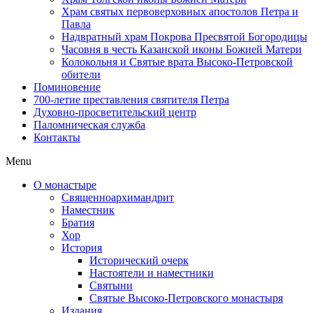
Храм святых первоверховных апостолов Петра и
Павла
Надвратный храм Покрова Пресвятой Богородицы
Часовня в честь Казанской иконы Божией Матери
Колокольня и Святые врата Высоко-Петровской
обители
Поминовение
700-летие преставления святителя Петра
Духовно-просветительский центр
Паломническая служба
Контакты
Menu
О монастыре
Священноархимандрит
Наместник
Братия
Хор
История
Исторический очерк
Настоятели и наместники
Святыни
Святые Высоко-Петровского монастыря
Издания