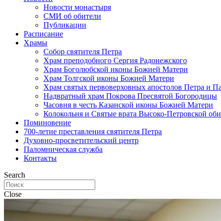
Новости монастыря
СМИ об обители
Публикации
Расписание
Храмы
Собор святителя Петра
Храм преподобного Сергия Радонежского
Храм Боголюбской иконы Божией Матери
Храм Толгской иконы Божией Матери
Храм святых первоверховных апостолов Петра и П
Надвратный храм Покрова Пресвятой Богородицы
Часовня в честь Казанской иконы Божией Матери
Колокольня и Святые врата Высоко-Петровской об
Поминовение
700-летие преставления святителя Петра
Духовно-просветительский центр
Паломническая служба
Контакты
Search
Close