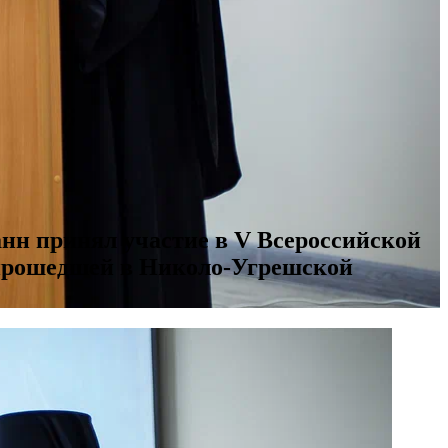
нн принял участие в V Всероссийской
 прошедшей в Николо-Угрешской