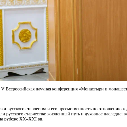
ь V Всероссийская научная конференция «Монастыри и монашест
и русского старчества и его преемственность по отношению к д
ли русского старчества: жизненный путь и духовное наследие; 
 на рубеже XX–XXI вв.