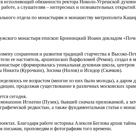
ся исполняющий обязанности ректора Николо-Угрешской духовно
работе, а слушателям – интересных и познавательных открытий
ального отдела по монастырям и монашеству митрополита Каши
мужского монастыря епископ Бронницкий Иоанн докладом «Почи
мену сохранения и развития традиций старчества в Высоко-Пе
ители ее настоятель, архиепископ Варфоломей (Ремов), создал 
онастыре сформировалась уникальная духовная школа, центром 
 Никита (Курочкин), Зосима (Нилов) и Исидор (Скачков).
ределялось не возрастом (многие из них были молоды), а даром 
адиции, продолжая существование в различных московских храм
тся сегодня.
монахини Игнатии (Пузик), бывшей сначала прихожанкой, а зат
графической редкостью, а также фундаментальная статья о мона
оектах. Благодаря работе историка Алексея Беглова архив тайн
ым письмам, проповедям и фотографиям того времени.