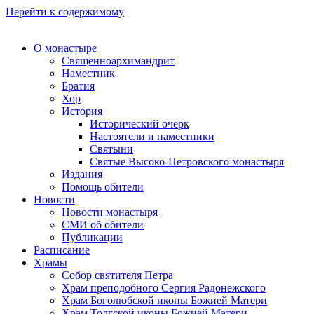
Перейти к содержимому
О монастыре
Священноархимандрит
Наместник
Братия
Хор
История
Исторический очерк
Настоятели и наместники
Святыни
Святые Высоко-Петровского монастыря
Издания
Помощь обители
Новости
Новости монастыря
СМИ об обители
Публикации
Расписание
Храмы
Собор святителя Петра
Храм преподобного Сергия Радонежского
Храм Боголюбской иконы Божией Матери
Храм Толгской иконы Божией Матери