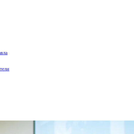
авла
ители