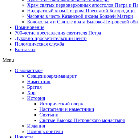
Храм святых первоверховных апостолов Петра и П
Надвратный храм Покрова Пресвятой Богородицы
Часовня в честь Казанской иконы Божией Матери
Колокольня и Святые врата Высоко-Петровской об
Поминовение
700-летие преставления святителя Петра
Духовно-просветительский центр
Паломническая служба
Контакты
Menu
О монастыре
Священноархимандрит
Наместник
Братия
Хор
История
Исторический очерк
Настоятели и наместники
Святыни
Святые Высоко-Петровского монастыря
Издания
Помощь обители
Новости