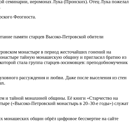
й семинарии, иеромонах Лука (Пронских). Отец Лука пожелал
.
рского Феогноста.
тание памяти старцев Высоко-Петровской обители
тровском монастыре в период жесточайших гонений на
в монастыре тайную монашескую общину и пригласил братию из
которой стала группа старцев-зосимовцев: преподобномученик
духовного рассуждения и любви. Даже после выселения из стен
ах.
ем и тайной монахиней общины. Её книги «Старчество на
стыре («Высоко-Петровский монастырь в 20–30-е годы») служат
ых монашеских общин обрёл цифровое бессмертие на сайте