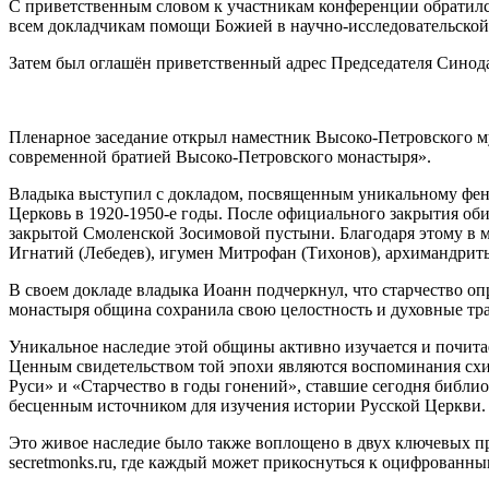
С приветственным словом к участникам конференции обратил
всем докладчикам помощи Божией в научно-исследовательской 
Затем был оглашён приветственный адрес Председателя Синод
Пленарное заседание открыл наместник Высоко-Петровского 
современной братией Высоко-Петровского монастыря».
Владыка выступил с докладом, посвященным уникальному фено
Церковь в 1920-1950-е годы. После официального закрытия об
закрытой Смоленской Зосимовой пустыни. Благодаря этому в м
Игнатий (Лебедев), игумен Митрофан (Тихонов), архимандриты
В своем докладе владыка Иоанн подчеркнул, что старчество оп
монастыря община сохранила свою целостность и духовные тр
Уникальное наследие этой общины активно изучается и почитае
Ценным свидетельством той эпохи являются воспоминания схи
Руси» и «Старчество в годы гонений», ставшие сегодня библио
бесценным источником для изучения истории Русской Церкви.
Это живое наследие было также воплощено в двух ключевых пр
secretmonks.ru, где каждый может прикоснуться к оцифрованн