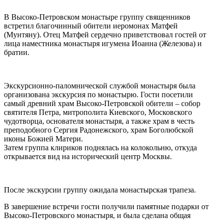
В Высоко-Петровском монастыре группу священников
встретил благочинный обители иеромонах Матфей
(Мунтяну). Отец Матфей сердечно приветствовал гостей от
лица наместника монастыря игумена Иоанна (Железова) и
братии.
Экскурсионно-паломнической службой монастыря была
организована экскурсия по монастырю. Гости посетили
самый древний храм Высоко-Петровской обители – собор
святителя Петра, митрополита Киевского, Московского
чудотворца, основателя монастыря, а также храм в честь
преподобного Сергия Радонежского, храм Боголюбской
иконы Божией Матери.
Затем группа клириков поднялась на колокольню, откуда
открывается вид на исторический центр Москвы.
После экскурсии группу ожидала монастырская трапеза.
В завершение встречи гости получили памятные подарки от
Высоко-Петровского монастыря, и была сделана общая