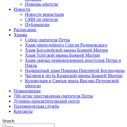
Помощь обители
Новости
Новости монастыря
СМИ об обители
Публикации
Расписание
Храмы
Собор святителя Петра
Храм преподобного Сергия Радонежского
Храм Боголюбской иконы Божией Матери
Храм Толгской иконы Божией Матери
Храм святых первоверховных апостолов Петра и
Павла
Надвратный храм Покрова Пресвятой Богородицы
Часовня в честь Казанской иконы Божией Матери
Колокольня и Святые врата Высоко-Петровской
обители
Поминовение
700-летие преставления святителя Петра
Духовно-просветительский центр
Паломническая служба
Контакты
Search