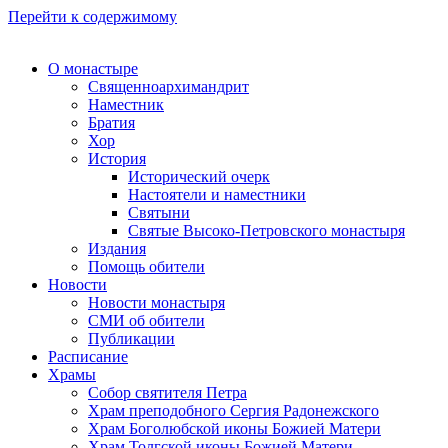
Перейти к содержимому
О монастыре
Священноархимандрит
Наместник
Братия
Хор
История
Исторический очерк
Настоятели и наместники
Святыни
Святые Высоко-Петровского монастыря
Издания
Помощь обители
Новости
Новости монастыря
СМИ об обители
Публикации
Расписание
Храмы
Собор святителя Петра
Храм преподобного Сергия Радонежского
Храм Боголюбской иконы Божией Матери
Храм Толгской иконы Божией Матери