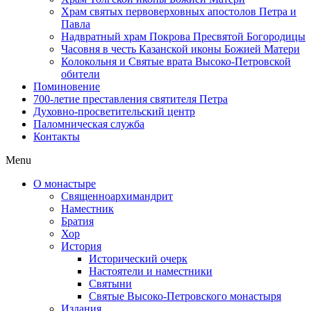
Храм святых первоверховных апостолов Петра и
Павла
Надвратный храм Покрова Пресвятой Богородицы
Часовня в честь Казанской иконы Божией Матери
Колокольня и Святые врата Высоко-Петровской
обители
Поминовение
700-летие преставления святителя Петра
Духовно-просветительский центр
Паломническая служба
Контакты
Menu
О монастыре
Священноархимандрит
Наместник
Братия
Хор
История
Исторический очерк
Настоятели и наместники
Святыни
Святые Высоко-Петровского монастыря
Издания