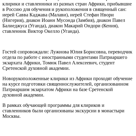
клирики и ставленники из разных стран Африки, прибывшие
в Россию для обучения и рукоположения в священный сан:
иерей Савва Каджава (Малави), иерей Стефан Нвори
(Нигерия), диакон Иоанн Мусонда (Замбия), диакон Павел
Балиеджуса (Уганда), диакон Макарий Ондори (Кения),
ставленник Виктор Окелло (Уганда).
Гостей сопровождали: Лужнова Юлия Борисовна, переводчик
отдела по работе с иностранными студентами Патриаршего
экзархата Африки, Томюк Павел Алексеевич, студент
Сретенской духовной академии.
Новорукоположенные клирики из Африки проходят обучение
на курсе подготовки священнослужителей, организованном
Патриаршим экзархатом Африки на базе Сретенской
духовной академии.
В рамках обучающей программы для клириков и
ставленников были организованы экскурсии в монастыри
Москвы.