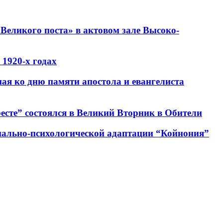
Великого поста» в актовом зале Высоко-
1920-х годах
ная ко дню памяти апостола и евангелиста
есте” состоялся в Великий Вторник в Обители
циально-психологической адаптации “Койнония”