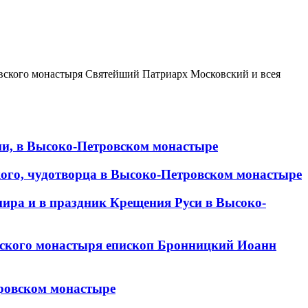
овского монастыря Святейший Патриарх Московский и всея
ии, в Высоко-Петровском монастыре
кого, чудотворца в Высоко-Петровском монастыре
мира и в праздник Крещения Руси в Высоко-
овского монастыря епископ Бронницкий Иоанн
тровском монастыре