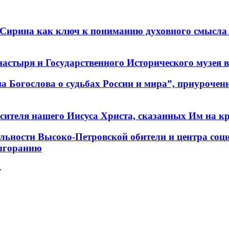
 Сирина как ключ к пониманию духовного смысла 
стыря и Государственного Исторического музея в 
а Богослова о судьбах России и мира”, приурочен
сителя нашего Иисуса Христа, сказанных Им на кр
тельности Высоко-Петровской обители и центра со
выгоранию
.