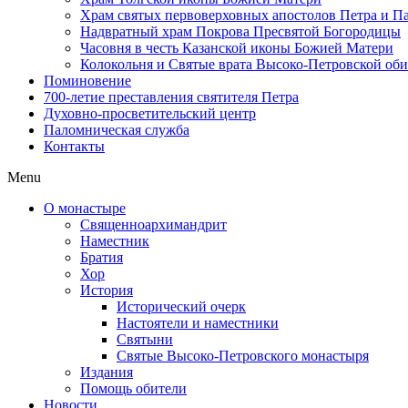
Храм святых первоверховных апостолов Петра и П
Надвратный храм Покрова Пресвятой Богородицы
Часовня в честь Казанской иконы Божией Матери
Колокольня и Святые врата Высоко-Петровской об
Поминовение
700-летие преставления святителя Петра
Духовно-просветительский центр
Паломническая служба
Контакты
Menu
О монастыре
Священноархимандрит
Наместник
Братия
Хор
История
Исторический очерк
Настоятели и наместники
Святыни
Святые Высоко-Петровского монастыря
Издания
Помощь обители
Новости