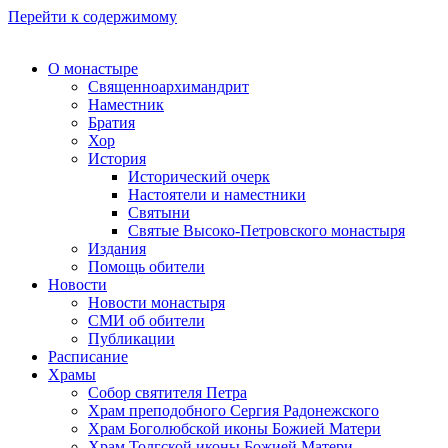
Перейти к содержимому
О монастыре
Священноархимандрит
Наместник
Братия
Хор
История
Исторический очерк
Настоятели и наместники
Святыни
Святые Высоко-Петровского монастыря
Издания
Помощь обители
Новости
Новости монастыря
СМИ об обители
Публикации
Расписание
Храмы
Собор святителя Петра
Храм преподобного Сергия Радонежского
Храм Боголюбской иконы Божией Матери
Храм Толгской иконы Божией Матери