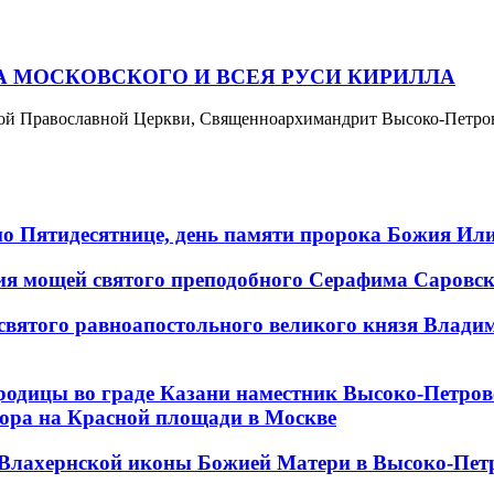
 МОСКОВСКОГО И ВСЕЯ РУСИ КИРИЛЛА
усской Православной Церкви, Священноархимандрит Высоко-Петр
 по Пятидесятнице, день памяти пророка Божия Ил
ения мощей святого преподобного Серафима Саровс
 святого равноапостольного великого князя Влади
ородицы во граде Казани наместник Высоко-Петр
бора на Красной площади в Москве
и Влахернской иконы Божией Матери в Высоко-Пе