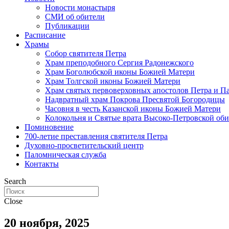
Новости монастыря
СМИ об обители
Публикации
Расписание
Храмы
Собор святителя Петра
Храм преподобного Сергия Радонежского
Храм Боголюбской иконы Божией Матери
Храм Толгской иконы Божией Матери
Храм святых первоверховных апостолов Петра и П
Надвратный храм Покрова Пресвятой Богородицы
Часовня в честь Казанской иконы Божией Матери
Колокольня и Святые врата Высоко-Петровской об
Поминовение
700-летие преставления святителя Петра
Духовно-просветительский центр
Паломническая служба
Контакты
Search
Close
20 ноября, 2025