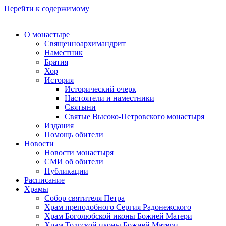
Перейти к содержимому
О монастыре
Священноархимандрит
Наместник
Братия
Хор
История
Исторический очерк
Настоятели и наместники
Святыни
Святые Высоко-Петровского монастыря
Издания
Помощь обители
Новости
Новости монастыря
СМИ об обители
Публикации
Расписание
Храмы
Собор святителя Петра
Храм преподобного Сергия Радонежского
Храм Боголюбской иконы Божией Матери
Храм Толгской иконы Божией Матери