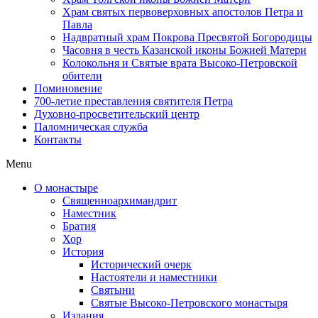
Храм святых первоверховных апостолов Петра и
Павла
Надвратный храм Покрова Пресвятой Богородицы
Часовня в честь Казанской иконы Божией Матери
Колокольня и Святые врата Высоко-Петровской
обители
Поминовение
700-летие преставления святителя Петра
Духовно-просветительский центр
Паломническая служба
Контакты
Menu
О монастыре
Священноархимандрит
Наместник
Братия
Хор
История
Исторический очерк
Настоятели и наместники
Святыни
Святые Высоко-Петровского монастыря
Издания