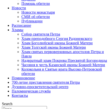
Помощь обители
Новости
Новости монастыря
СМИ об обители
Публикации
Расписание
Храмы
Собор святителя Петра
Храм преподобного Сергия Радонежского
Храм Боголюбской иконы Божией Матери
Храм Толгской иконы Божией Матери
Храм святых первоверховных апостолов Петра и
Павла
Надвратный храм Покрова Пресвятой Богородицы
Часовня в честь Казанской иконы Божией Матери
Колокольня и Святые врата Высоко-Петровской
обители
Поминовение
700-летие преставления святителя Петра
Духовно-просветительский центр
Паломническая служба
Контакты
Search