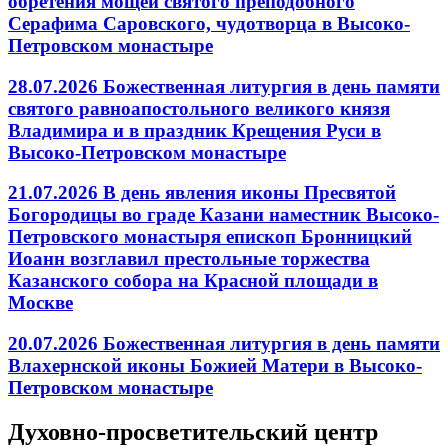
обретения мощей святого преподобного
Серафима Саровского, чудотворца в Высоко-
Петровском монастыре
28.07.2026 Божественная литургия в день памяти
святого равноапостольного великого князя
Владимира и в праздник Крещения Руси в
Высоко-Петровском монастыре
21.07.2026 В день явления иконы Пресвятой
Богородицы во граде Казани наместник Высоко-
Петровского монастыря епископ Бронницкий
Иоанн возглавил престольные торжества
Казанского собора на Красной площади в
Москве
20.07.2026 Божественная литургия в день памяти
Влахернской иконы Божией Матери в Высоко-
Петровском монастыре
Духовно-просветительский центр