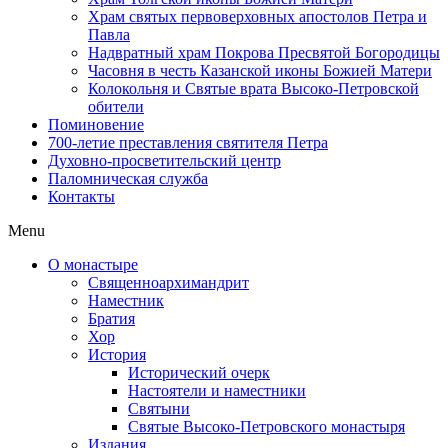
Храм святых первоверховных апостолов Петра и
Павла
Надвратный храм Покрова Пресвятой Богородицы
Часовня в честь Казанской иконы Божией Матери
Колокольня и Святые врата Высоко-Петровской
обители
Поминовение
700-летие преставления святителя Петра
Духовно-просветительский центр
Паломническая служба
Контакты
Menu
О монастыре
Священноархимандрит
Наместник
Братия
Хор
История
Исторический очерк
Настоятели и наместники
Святыни
Святые Высоко-Петровского монастыря
Издания