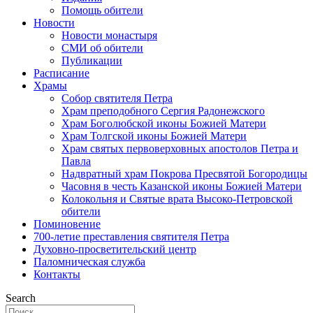
Помощь обители
Новости
Новости монастыря
СМИ об обители
Публикации
Расписание
Храмы
Собор святителя Петра
Храм преподобного Сергия Радонежского
Храм Боголюбской иконы Божией Матери
Храм Толгской иконы Божией Матери
Храм святых первоверховных апостолов Петра и
Павла
Надвратный храм Покрова Пресвятой Богородицы
Часовня в честь Казанской иконы Божией Матери
Колокольня и Святые врата Высоко-Петровской
обители
Поминовение
700-летие преставления святителя Петра
Духовно-просветительский центр
Паломническая служба
Контакты
Search