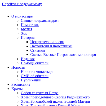
Перейти к содержимому
О монастыре
Священноархимандрит
Наместник
Братия
Хор
История
Исторический очерк
Настоятели и наместники
Святыни
Святые Высоко-Петровского монастыря
Издания
Помощь обители
Новости
Новости монастыря
СМИ об обители
Публикации
Расписание
Храмы
Собор святителя Петра
Храм преподобного Сергия Радонежского
Храм Боголюбской иконы Божией Матери
Храм Толгской иконы Божией Матери