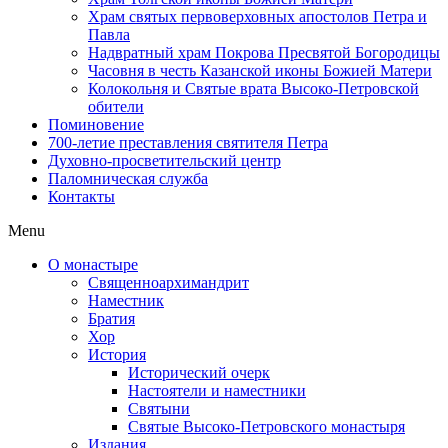
Храм святых первоверховных апостолов Петра и
Павла
Надвратный храм Покрова Пресвятой Богородицы
Часовня в честь Казанской иконы Божией Матери
Колокольня и Святые врата Высоко-Петровской
обители
Поминовение
700-летие преставления святителя Петра
Духовно-просветительский центр
Паломническая служба
Контакты
Menu
О монастыре
Священноархимандрит
Наместник
Братия
Хор
История
Исторический очерк
Настоятели и наместники
Святыни
Святые Высоко-Петровского монастыря
Издания