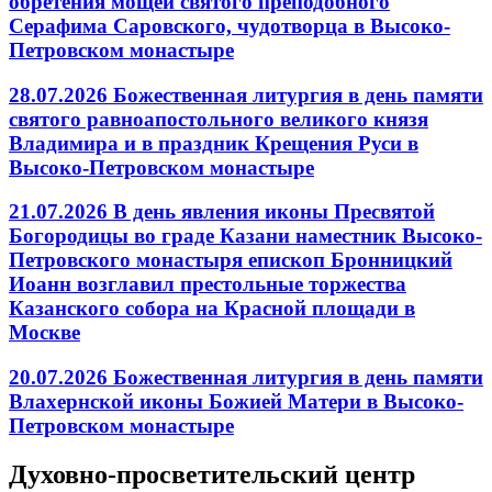
обретения мощей святого преподобного
Серафима Саровского, чудотворца в Высоко-
Петровском монастыре
28.07.2026 Божественная литургия в день памяти
святого равноапостольного великого князя
Владимира и в праздник Крещения Руси в
Высоко-Петровском монастыре
21.07.2026 В день явления иконы Пресвятой
Богородицы во граде Казани наместник Высоко-
Петровского монастыря епископ Бронницкий
Иоанн возглавил престольные торжества
Казанского собора на Красной площади в
Москве
20.07.2026 Божественная литургия в день памяти
Влахернской иконы Божией Матери в Высоко-
Петровском монастыре
Духовно-просветительский центр