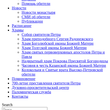
Помощь обители
Новости
Новости монастыря
СМИ об обители
Публикации
Расписание
Храмы
Собор святителя Петра
Храм преподобного Сергия Радонежского
Храм Боголюбской иконы Божией Матери
Храм Толгской иконы Божией Матери
Храм святых первоверховных апостолов Петра и
Павла
Надвратный храм Покрова Пресвятой Богородицы
Часовня в честь Казанской иконы Божией Матери
Колокольня и Святые врата Высоко-Петровской
обители
Поминовение
700-летие преставления святителя Петра
Духовно-просветительский центр
Паломническая служба
Контакты
Search