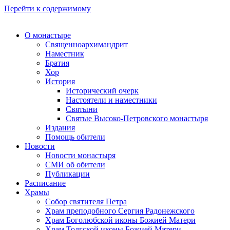
Перейти к содержимому
О монастыре
Священноархимандрит
Наместник
Братия
Хор
История
Исторический очерк
Настоятели и наместники
Святыни
Святые Высоко-Петровского монастыря
Издания
Помощь обители
Новости
Новости монастыря
СМИ об обители
Публикации
Расписание
Храмы
Собор святителя Петра
Храм преподобного Сергия Радонежского
Храм Боголюбской иконы Божией Матери
Храм Толгской иконы Божией Матери