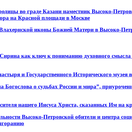
ородицы во граде Казани наместник Высоко-Петр
бора на Красной площади в Москве
и Влахернской иконы Божией Матери в Высоко-Пе
 Сирина как ключ к пониманию духовного смысла 
стыря и Государственного Исторического музея в 
а Богослова о судьбах России и мира”, приурочен
сителя нашего Иисуса Христа, сказанных Им на кр
тельности Высоко-Петровской обители и центра со
выгоранию