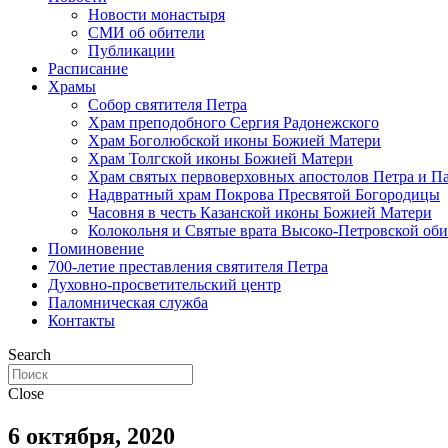
Новости монастыря
СМИ об обители
Публикации
Расписание
Храмы
Собор святителя Петра
Храм преподобного Сергия Радонежского
Храм Боголюбской иконы Божией Матери
Храм Толгской иконы Божией Матери
Храм святых первоверховных апостолов Петра и П
Надвратный храм Покрова Пресвятой Богородицы
Часовня в честь Казанской иконы Божией Матери
Колокольня и Святые врата Высоко-Петровской об
Поминовение
700-летие преставления святителя Петра
Духовно-просветительский центр
Паломническая служба
Контакты
Search
Close
6 октября, 2020