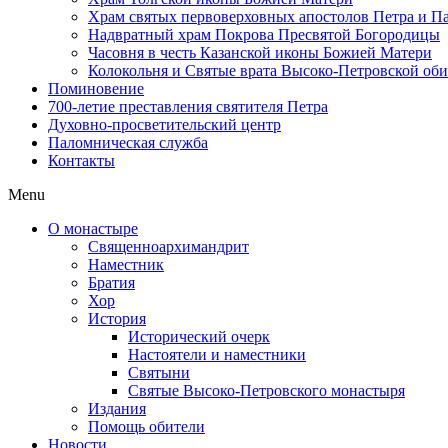
Храм святых первоверховных апостолов Петра и П
Надвратный храм Покрова Пресвятой Богородицы
Часовня в честь Казанской иконы Божией Матери
Колокольня и Святые врата Высоко-Петровской об
Поминовение
700-летие преставления святителя Петра
Духовно-просветительский центр
Паломническая служба
Контакты
Menu
О монастыре
Священноархимандрит
Наместник
Братия
Хор
История
Исторический очерк
Настоятели и наместники
Святыни
Святые Высоко-Петровского монастыря
Издания
Помощь обители
Новости