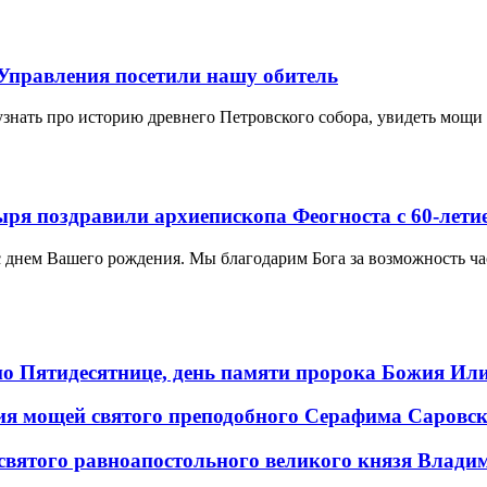
Управления посетили нашу обитель
узнать про историю древнего Петровского собора, увидеть мощи
ря поздравили архиепископа Феогноста с 60-лети
с днем Вашего рождения. Мы благодарим Бога за возможность ч
 по Пятидесятнице, день памяти пророка Божия Ил
ения мощей святого преподобного Серафима Саровс
 святого равноапостольного великого князя Влади