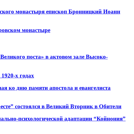
овского монастыря епископ Бронницкий Иоанн
тровском монастыре
Великого поста» в актовом зале Высоко-
1920-х годах
ная ко дню памяти апостола и евангелиста
есте” состоялся в Великий Вторник в Обители
циально-психологической адаптации “Койнония”