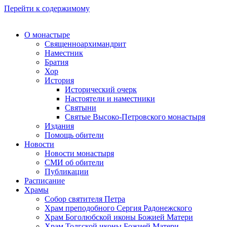
Перейти к содержимому
О монастыре
Священноархимандрит
Наместник
Братия
Хор
История
Исторический очерк
Настоятели и наместники
Святыни
Святые Высоко-Петровского монастыря
Издания
Помощь обители
Новости
Новости монастыря
СМИ об обители
Публикации
Расписание
Храмы
Собор святителя Петра
Храм преподобного Сергия Радонежского
Храм Боголюбской иконы Божией Матери
Храм Толгской иконы Божией Матери