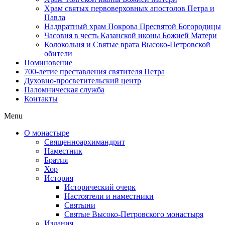
Храм святых первоверховных апостолов Петра и
Павла
Надвратный храм Покрова Пресвятой Богородицы
Часовня в честь Казанской иконы Божией Матери
Колокольня и Святые врата Высоко-Петровской
обители
Поминовение
700-летие преставления святителя Петра
Духовно-просветительский центр
Паломническая служба
Контакты
Menu
О монастыре
Священноархимандрит
Наместник
Братия
Хор
История
Исторический очерк
Настоятели и наместники
Святыни
Святые Высоко-Петровского монастыря
Издания