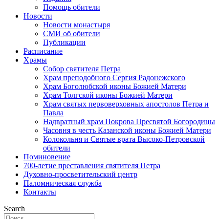
Помощь обители
Новости
Новости монастыря
СМИ об обители
Публикации
Расписание
Храмы
Собор святителя Петра
Храм преподобного Сергия Радонежского
Храм Боголюбской иконы Божией Матери
Храм Толгской иконы Божией Матери
Храм святых первоверховных апостолов Петра и
Павла
Надвратный храм Покрова Пресвятой Богородицы
Часовня в честь Казанской иконы Божией Матери
Колокольня и Святые врата Высоко-Петровской
обители
Поминовение
700-летие преставления святителя Петра
Духовно-просветительский центр
Паломническая служба
Контакты
Search