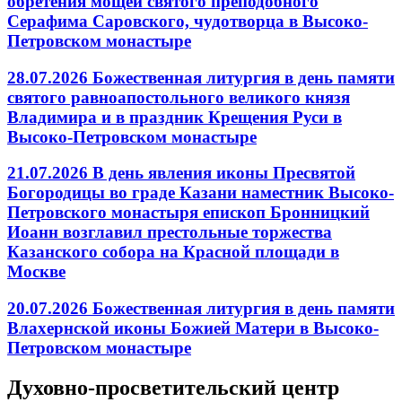
обретения мощей святого преподобного
Серафима Саровского, чудотворца в Высоко-
Петровском монастыре
28.07.2026 Божественная литургия в день памяти
святого равноапостольного великого князя
Владимира и в праздник Крещения Руси в
Высоко-Петровском монастыре
21.07.2026 В день явления иконы Пресвятой
Богородицы во граде Казани наместник Высоко-
Петровского монастыря епископ Бронницкий
Иоанн возглавил престольные торжества
Казанского собора на Красной площади в
Москве
20.07.2026 Божественная литургия в день памяти
Влахернской иконы Божией Матери в Высоко-
Петровском монастыре
Духовно-просветительский центр