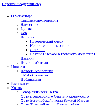
Перейти к содержимому
О монастыре
Священноархимандрит
Наместник
Братия
Хор
История
Исторический очерк
Настоятели и наместники
Святыни
Святые Высоко-Петровского монастыря
Издания
Помощь обители
Новости
Новости монастыря
СМИ об обители
Публикации
Расписание
Храмы
Собор святителя Петра
Храм преподобного Сергия Радонежского
Храм Боголюбской иконы Божией Матери
Храм Толгской иконы Божией Матери