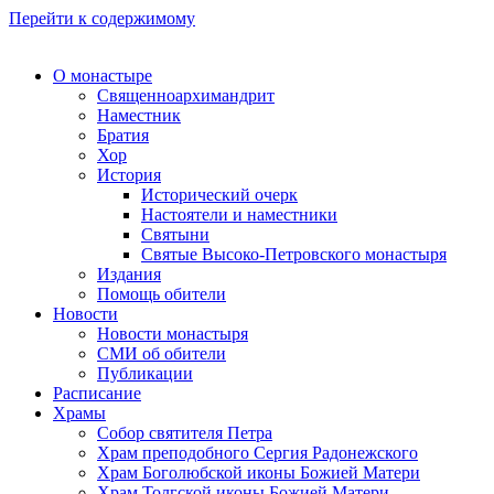
Перейти к содержимому
О монастыре
Священноархимандрит
Наместник
Братия
Хор
История
Исторический очерк
Настоятели и наместники
Святыни
Святые Высоко-Петровского монастыря
Издания
Помощь обители
Новости
Новости монастыря
СМИ об обители
Публикации
Расписание
Храмы
Собор святителя Петра
Храм преподобного Сергия Радонежского
Храм Боголюбской иконы Божией Матери
Храм Толгской иконы Божией Матери