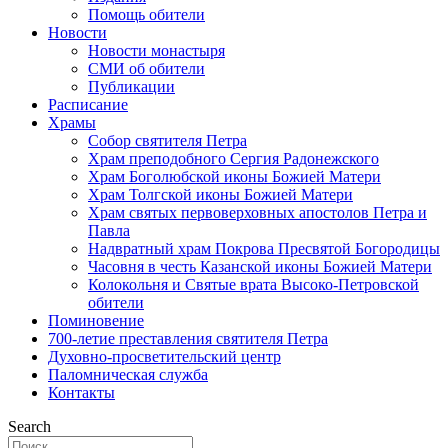
Помощь обители
Новости
Новости монастыря
СМИ об обители
Публикации
Расписание
Храмы
Собор святителя Петра
Храм преподобного Сергия Радонежского
Храм Боголюбской иконы Божией Матери
Храм Толгской иконы Божией Матери
Храм святых первоверховных апостолов Петра и
Павла
Надвратный храм Покрова Пресвятой Богородицы
Часовня в честь Казанской иконы Божией Матери
Колокольня и Святые врата Высоко-Петровской
обители
Поминовение
700-летие преставления святителя Петра
Духовно-просветительский центр
Паломническая служба
Контакты
Search