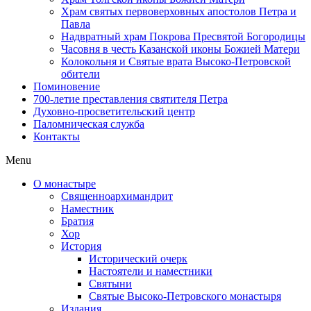
Храм святых первоверховных апостолов Петра и
Павла
Надвратный храм Покрова Пресвятой Богородицы
Часовня в честь Казанской иконы Божией Матери
Колокольня и Святые врата Высоко-Петровской
обители
Поминовение
700-летие преставления святителя Петра
Духовно-просветительский центр
Паломническая служба
Контакты
Menu
О монастыре
Священноархимандрит
Наместник
Братия
Хор
История
Исторический очерк
Настоятели и наместники
Святыни
Святые Высоко-Петровского монастыря
Издания