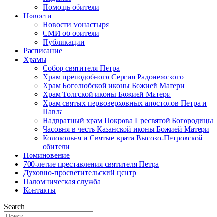
Помощь обители
Новости
Новости монастыря
СМИ об обители
Публикации
Расписание
Храмы
Собор святителя Петра
Храм преподобного Сергия Радонежского
Храм Боголюбской иконы Божией Матери
Храм Толгской иконы Божией Матери
Храм святых первоверховных апостолов Петра и
Павла
Надвратный храм Покрова Пресвятой Богородицы
Часовня в честь Казанской иконы Божией Матери
Колокольня и Святые врата Высоко-Петровской
обители
Поминовение
700-летие преставления святителя Петра
Духовно-просветительский центр
Паломническая служба
Контакты
Search