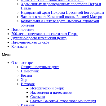
Храм святых первоверховных апостолов Петра и
Павла
Надвратный храм Покрова Пресвятой Богородицы
Часовня в честь Казанской иконы Божией Матери
Колокольня и Святые врата Высоко-Петровской
обители
Поминовение
700-летие преставления святителя Петра
Духовно-просветительский центр
Паломническая служба
Контакты
Menu
О монастыре
Священноархимандрит
Наместник
Братия
Хор
История
Исторический очерк
Настоятели и наместники
Святыни
Святые Высоко-Петровского монастыря
Издания