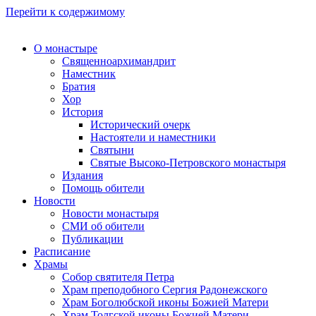
Перейти к содержимому
О монастыре
Священноархимандрит
Наместник
Братия
Хор
История
Исторический очерк
Настоятели и наместники
Святыни
Святые Высоко-Петровского монастыря
Издания
Помощь обители
Новости
Новости монастыря
СМИ об обители
Публикации
Расписание
Храмы
Собор святителя Петра
Храм преподобного Сергия Радонежского
Храм Боголюбской иконы Божией Матери
Храм Толгской иконы Божией Матери