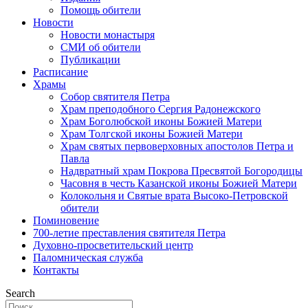
Помощь обители
Новости
Новости монастыря
СМИ об обители
Публикации
Расписание
Храмы
Собор святителя Петра
Храм преподобного Сергия Радонежского
Храм Боголюбской иконы Божией Матери
Храм Толгской иконы Божией Матери
Храм святых первоверховных апостолов Петра и
Павла
Надвратный храм Покрова Пресвятой Богородицы
Часовня в честь Казанской иконы Божией Матери
Колокольня и Святые врата Высоко-Петровской
обители
Поминовение
700-летие преставления святителя Петра
Духовно-просветительский центр
Паломническая служба
Контакты
Search