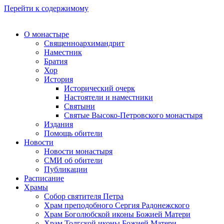
Перейти к содержимому
О монастыре
Священноархимандрит
Наместник
Братия
Хор
История
Исторический очерк
Настоятели и наместники
Святыни
Святые Высоко-Петровского монастыря
Издания
Помощь обители
Новости
Новости монастыря
СМИ об обители
Публикации
Расписание
Храмы
Собор святителя Петра
Храм преподобного Сергия Радонежского
Храм Боголюбской иконы Божией Матери
Храм Толгской иконы Божией Матери