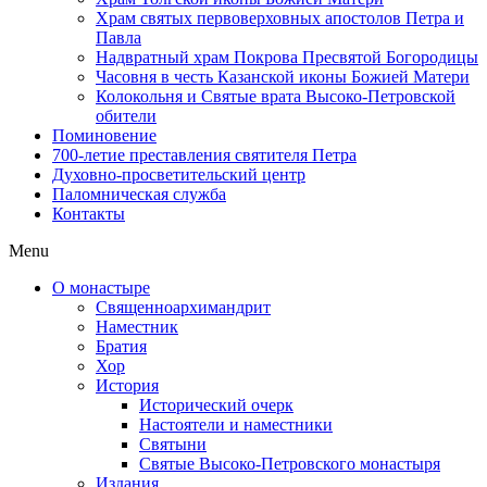
Храм святых первоверховных апостолов Петра и
Павла
Надвратный храм Покрова Пресвятой Богородицы
Часовня в честь Казанской иконы Божией Матери
Колокольня и Святые врата Высоко-Петровской
обители
Поминовение
700-летие преставления святителя Петра
Духовно-просветительский центр
Паломническая служба
Контакты
Menu
О монастыре
Священноархимандрит
Наместник
Братия
Хор
История
Исторический очерк
Настоятели и наместники
Святыни
Святые Высоко-Петровского монастыря
Издания