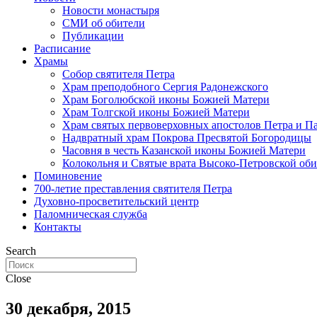
Новости монастыря
СМИ об обители
Публикации
Расписание
Храмы
Собор святителя Петра
Храм преподобного Сергия Радонежского
Храм Боголюбской иконы Божией Матери
Храм Толгской иконы Божией Матери
Храм святых первоверховных апостолов Петра и П
Надвратный храм Покрова Пресвятой Богородицы
Часовня в честь Казанской иконы Божией Матери
Колокольня и Святые врата Высоко-Петровской об
Поминовение
700-летие преставления святителя Петра
Духовно-просветительский центр
Паломническая служба
Контакты
Search
Close
30 декабря, 2015