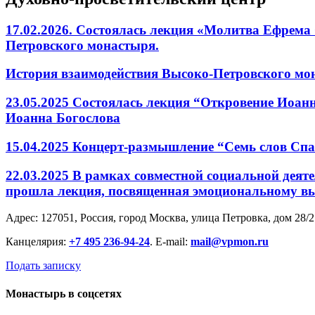
17.02.2026. Состоялась лекция «Молитва Ефрема
Петровского монастыря.
История взаимодействия Высоко-Петровского мона
23.05.2025 Состоялась лекция “Откровение Иоанн
Иоанна Богослова
15.04.2025 Концерт-размышление “Семь слов Спа
22.03.2025 В рамках совместной социальной дея
прошла лекция, посвященная эмоциональному 
Адрес: 127051, Россия, город Москва, улица Петровка, дом 28/2
Канцелярия:
+7 495 236-94-24
. E-mail:
mail@vpmon.ru
Подать записку
Монастырь в соцсетях