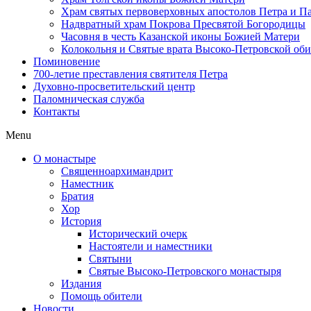
Храм святых первоверховных апостолов Петра и П
Надвратный храм Покрова Пресвятой Богородицы
Часовня в честь Казанской иконы Божией Матери
Колокольня и Святые врата Высоко-Петровской об
Поминовение
700-летие преставления святителя Петра
Духовно-просветительский центр
Паломническая служба
Контакты
Menu
О монастыре
Священноархимандрит
Наместник
Братия
Хор
История
Исторический очерк
Настоятели и наместники
Святыни
Святые Высоко-Петровского монастыря
Издания
Помощь обители
Новости