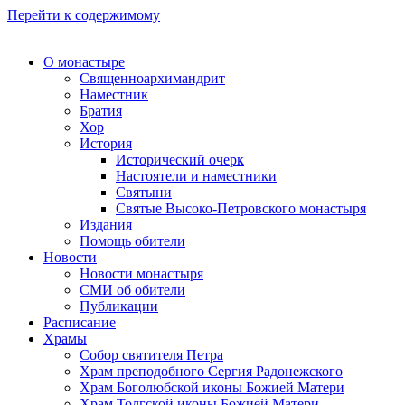
Перейти к содержимому
О монастыре
Священноархимандрит
Наместник
Братия
Хор
История
Исторический очерк
Настоятели и наместники
Святыни
Святые Высоко-Петровского монастыря
Издания
Помощь обители
Новости
Новости монастыря
СМИ об обители
Публикации
Расписание
Храмы
Собор святителя Петра
Храм преподобного Сергия Радонежского
Храм Боголюбской иконы Божией Матери
Храм Толгской иконы Божией Матери