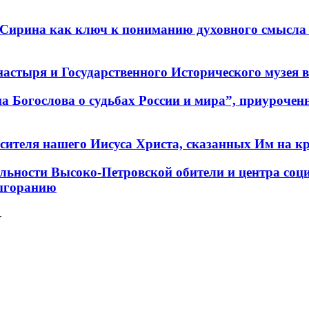
 Сирина как ключ к пониманию духовного смысла 
стыря и Государственного Исторического музея в 
а Богослова о судьбах России и мира”, приурочен
сителя нашего Иисуса Христа, сказанных Им на кр
тельности Высоко-Петровской обители и центра со
выгоранию
.