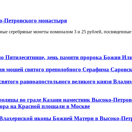
о-Петровского монастыря
ятные серебряные монеты номиналом 3 и 25 рублей, посвященны
 по Пятидесятнице, день памяти пророка Божия Ил
ения мощей святого преподобного Серафима Саровс
 святого равноапостольного великого князя Влади
ородицы во граде Казани наместник Высоко-Петр
бора на Красной площади в Москве
и Влахернской иконы Божией Матери в Высоко-Пе