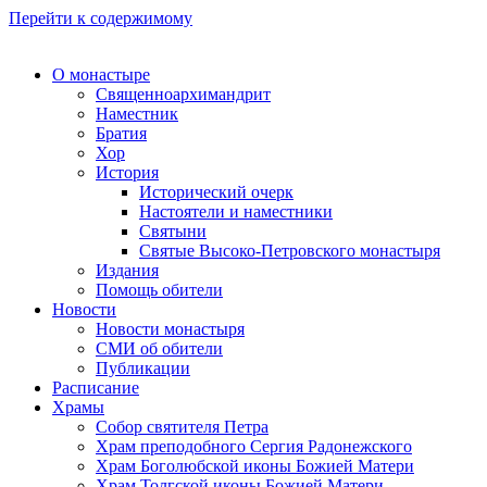
Перейти к содержимому
О монастыре
Священноархимандрит
Наместник
Братия
Хор
История
Исторический очерк
Настоятели и наместники
Святыни
Святые Высоко-Петровского монастыря
Издания
Помощь обители
Новости
Новости монастыря
СМИ об обители
Публикации
Расписание
Храмы
Собор святителя Петра
Храм преподобного Сергия Радонежского
Храм Боголюбской иконы Божией Матери
Храм Толгской иконы Божией Матери