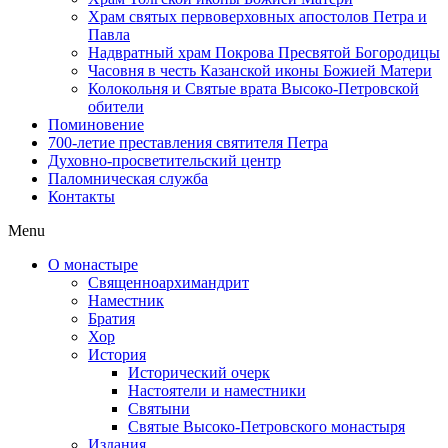
Храм святых первоверховных апостолов Петра и
Павла
Надвратный храм Покрова Пресвятой Богородицы
Часовня в честь Казанской иконы Божией Матери
Колокольня и Святые врата Высоко-Петровской
обители
Поминовение
700-летие преставления святителя Петра
Духовно-просветительский центр
Паломническая служба
Контакты
Menu
О монастыре
Священноархимандрит
Наместник
Братия
Хор
История
Исторический очерк
Настоятели и наместники
Святыни
Святые Высоко-Петровского монастыря
Издания