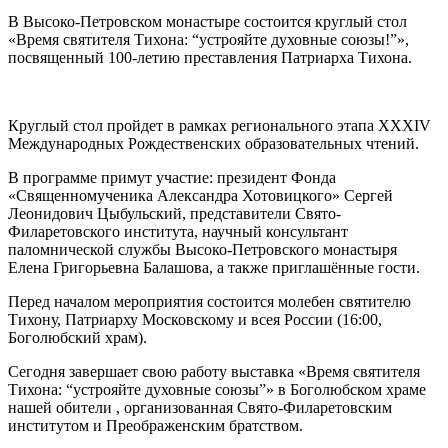
В Высоко-Петровском монастыре состоится круглый стол
«Время святителя Тихона: “устрояйте духовные союзы!”»,
посвященный 100-летию преставления Патриарха Тихона.
Круглый стол пройдет в рамках регионального этапа XXXIV
Международных Рождественских образовательных чтений.
В программе примут участие: президент Фонда
«Священномученика Александра Хотовицкого» Сергей
Леонидович Цыбульский, представители Свято-
Филаретовского института, научный консультант
паломнической службы Высоко-Петровского монастыря
Елена Григорьевна Балашова, а также приглашённые гости.
Перед началом мероприятия состоится молебен святителю
Тихону, Патриарху Московскому и всея России (16:00,
Боголюбский храм).
Сегодня завершает свою работу выставка «Время святителя
Тихона: “устрояйте духовные союзы”» в Боголюбском храме
нашей обители , организованная Свято-Филаретовским
институтом и Преображенским братством.