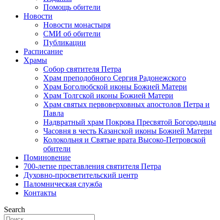
Помощь обители
Новости
Новости монастыря
СМИ об обители
Публикации
Расписание
Храмы
Собор святителя Петра
Храм преподобного Сергия Радонежского
Храм Боголюбской иконы Божией Матери
Храм Толгской иконы Божией Матери
Храм святых первоверховных апостолов Петра и
Павла
Надвратный храм Покрова Пресвятой Богородицы
Часовня в честь Казанской иконы Божией Матери
Колокольня и Святые врата Высоко-Петровской
обители
Поминовение
700-летие преставления святителя Петра
Духовно-просветительский центр
Паломническая служба
Контакты
Search