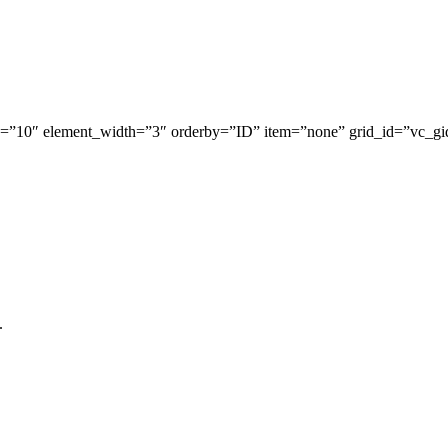
s=”10″ element_width=”3″ orderby=”ID” item=”none” grid_id=”vc_g
.