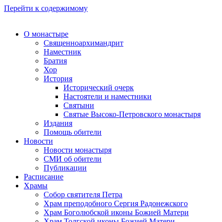
Перейти к содержимому
О монастыре
Священноархимандрит
Наместник
Братия
Хор
История
Исторический очерк
Настоятели и наместники
Святыни
Святые Высоко-Петровского монастыря
Издания
Помощь обители
Новости
Новости монастыря
СМИ об обители
Публикации
Расписание
Храмы
Собор святителя Петра
Храм преподобного Сергия Радонежского
Храм Боголюбской иконы Божией Матери
Храм Толгской иконы Божией Матери