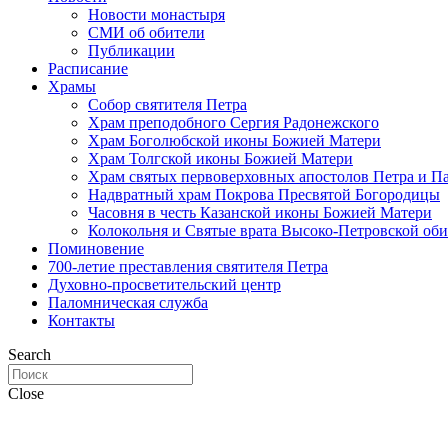
Новости монастыря
СМИ об обители
Публикации
Расписание
Храмы
Собор святителя Петра
Храм преподобного Сергия Радонежского
Храм Боголюбской иконы Божией Матери
Храм Толгской иконы Божией Матери
Храм святых первоверховных апостолов Петра и П
Надвратный храм Покрова Пресвятой Богородицы
Часовня в честь Казанской иконы Божией Матери
Колокольня и Святые врата Высоко-Петровской об
Поминовение
700-летие преставления святителя Петра
Духовно-просветительский центр
Паломническая служба
Контакты
Search
Close