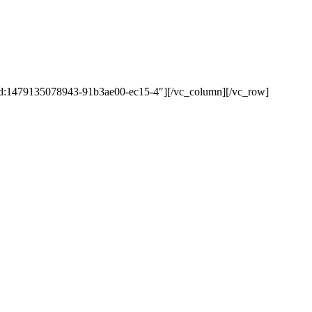
id:1479135078943-91b3ae00-ec15-4″][/vc_column][/vc_row]