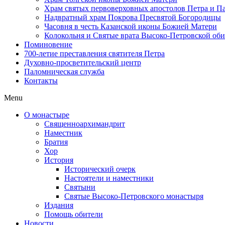
Храм святых первоверховных апостолов Петра и П
Надвратный храм Покрова Пресвятой Богородицы
Часовня в честь Казанской иконы Божией Матери
Колокольня и Святые врата Высоко-Петровской об
Поминовение
700-летие преставления святителя Петра
Духовно-просветительский центр
Паломническая служба
Контакты
Menu
О монастыре
Священноархимандрит
Наместник
Братия
Хор
История
Исторический очерк
Настоятели и наместники
Святыни
Святые Высоко-Петровского монастыря
Издания
Помощь обители
Новости