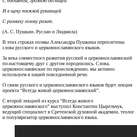
С подъятой, грозною десницей
И в щеку тяжкой рукавицей
С размаху голову разит.
(А. С. Пушкин. Руслан и Людмила)
В этих строках поэмы Александра Пушкина переплетены
слова русского и церковнославянского языков.
За века совместного развития русский и церковнославянский
по-настоящему друг с другом породнились. Слова,
церковнославянские по происхождению, мы активно
используем в нашей повседневной речи.
О связи русского и церковнославянского языков будет лекция
проекта “Всегда живой церковнославянский”.
С второй лекцией из курса “Всегда живого
церковнославянского” выступил Константин Цырельчук,
ведущий специалист в Сретенской духовной академии, теолог
и популяризатор церковнославянского языка.