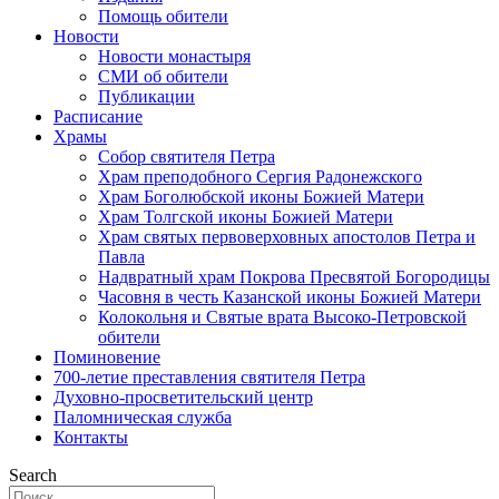
Помощь обители
Новости
Новости монастыря
СМИ об обители
Публикации
Расписание
Храмы
Собор святителя Петра
Храм преподобного Сергия Радонежского
Храм Боголюбской иконы Божией Матери
Храм Толгской иконы Божией Матери
Храм святых первоверховных апостолов Петра и
Павла
Надвратный храм Покрова Пресвятой Богородицы
Часовня в честь Казанской иконы Божией Матери
Колокольня и Святые врата Высоко-Петровской
обители
Поминовение
700-летие преставления святителя Петра
Духовно-просветительский центр
Паломническая служба
Контакты
Search