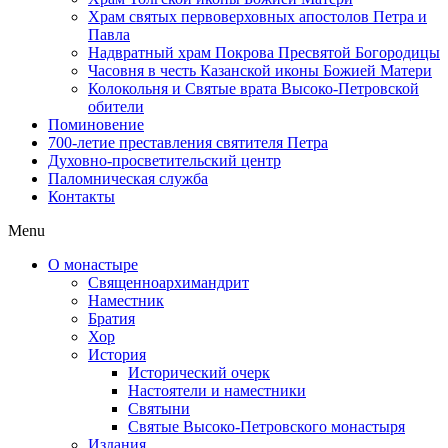
Храм святых первоверховных апостолов Петра и
Павла
Надвратный храм Покрова Пресвятой Богородицы
Часовня в честь Казанской иконы Божией Матери
Колокольня и Святые врата Высоко-Петровской
обители
Поминовение
700-летие преставления святителя Петра
Духовно-просветительский центр
Паломническая служба
Контакты
Menu
О монастыре
Священноархимандрит
Наместник
Братия
Хор
История
Исторический очерк
Настоятели и наместники
Святыни
Святые Высоко-Петровского монастыря
Издания