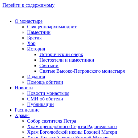
Перейти к содержимому
О монастыре
Священноархимандрит
Наместник
Братия
Хор
История
Исторический очерк
Настоятели и наместники
Святыни
Святые Высоко-Петровского монастыря
Издания
Помощь обители
Новости
Новости монастыря
СМИ об обители
Публикации
Расписание
Храмы
Собор святителя Петра
Храм преподобного Сергия Радонежского
Храм Боголюбской иконы Божией Матери
Храм Толгской иконы Божией Матери