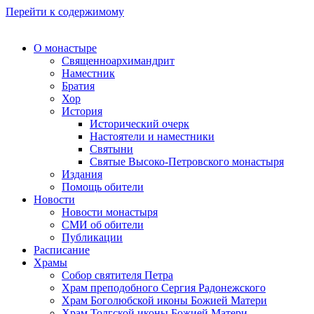
Перейти к содержимому
О монастыре
Священноархимандрит
Наместник
Братия
Хор
История
Исторический очерк
Настоятели и наместники
Святыни
Святые Высоко-Петровского монастыря
Издания
Помощь обители
Новости
Новости монастыря
СМИ об обители
Публикации
Расписание
Храмы
Собор святителя Петра
Храм преподобного Сергия Радонежского
Храм Боголюбской иконы Божией Матери
Храм Толгской иконы Божией Матери