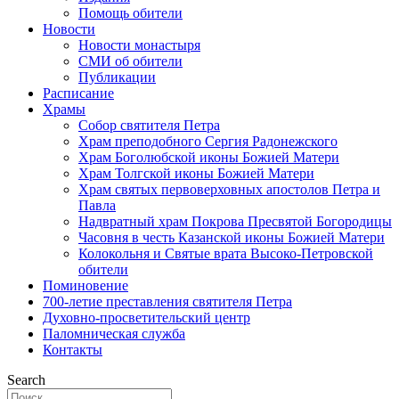
Помощь обители
Новости
Новости монастыря
СМИ об обители
Публикации
Расписание
Храмы
Собор святителя Петра
Храм преподобного Сергия Радонежского
Храм Боголюбской иконы Божией Матери
Храм Толгской иконы Божией Матери
Храм святых первоверховных апостолов Петра и
Павла
Надвратный храм Покрова Пресвятой Богородицы
Часовня в честь Казанской иконы Божией Матери
Колокольня и Святые врата Высоко-Петровской
обители
Поминовение
700-летие преставления святителя Петра
Духовно-просветительский центр
Паломническая служба
Контакты
Search