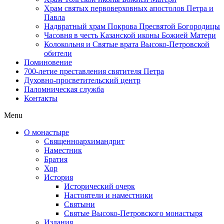
Храм святых первоверховных апостолов Петра и
Павла
Надвратный храм Покрова Пресвятой Богородицы
Часовня в честь Казанской иконы Божией Матери
Колокольня и Святые врата Высоко-Петровской
обители
Поминовение
700-летие преставления святителя Петра
Духовно-просветительский центр
Паломническая служба
Контакты
Menu
О монастыре
Священноархимандрит
Наместник
Братия
Хор
История
Исторический очерк
Настоятели и наместники
Святыни
Святые Высоко-Петровского монастыря
Издания